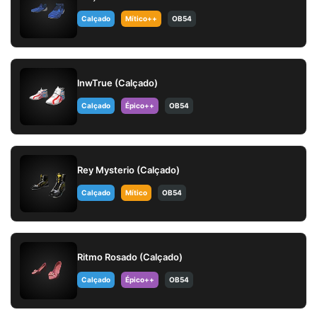
Calçado
Mítico++
OB54
lnwTrue (Calçado)
Calçado
Épico++
OB54
Rey Mysterio (Calçado)
Calçado
Mítico
OB54
Ritmo Rosado (Calçado)
Calçado
Épico++
OB54