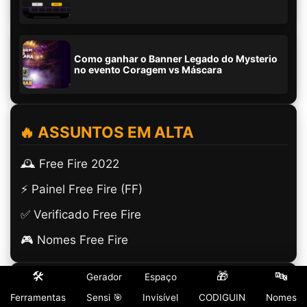
Como ganhar o Banner Legado do Mysterio
no evento Coragem vs Máscara
🔥 ASSUNTOS EM ALTA
🕰️ Free Fire 2022
⚡ Painel Free Fire (FF)
✅ Verificado Free Fire
🎮 Nomes Free Fire
🛠️
🎁
🔤
Gerador
Espaço
🎮 GUIAS ESSENCIAIS
Ferramentas
Sensi 🎯
Invisível
CODIGUIN
Nomes