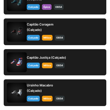
Calçado
Épico
OB54
Capitão Coragem
(Calçado)
Calçado
Mítico
OB54
Capitão Justiça (Calçado)
Calçado
Mítico
OB54
Ursinho Macabro
(Calçado)
Calçado
Mítico
OB54