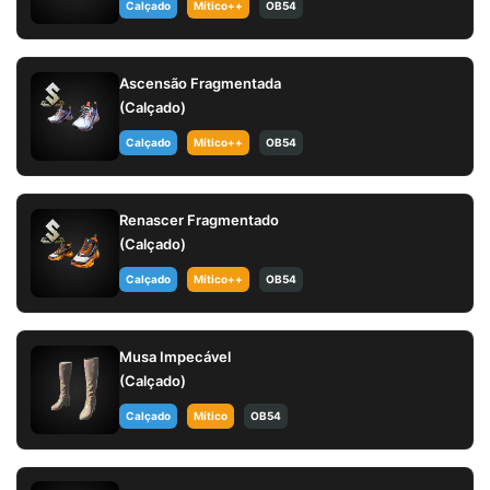
Calçado
Mítico++
OB54
Ascensão Fragmentada
(Calçado)
Calçado
Mítico++
OB54
Renascer Fragmentado
(Calçado)
Calçado
Mítico++
OB54
Musa Impecável
(Calçado)
Calçado
Mítico
OB54