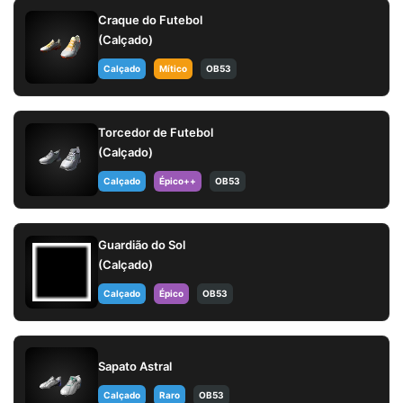
Craque do Futebol
(Calçado)
Calçado
Mítico
OB53
Torcedor de Futebol
(Calçado)
Calçado
Épico++
OB53
Guardião do Sol
(Calçado)
Calçado
Épico
OB53
Sapato Astral
Calçado
Raro
OB53