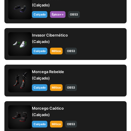
(Calçado)
Calçado
Épico++
OB53
Invasor Cibernético
(Calçado)
Calçado
Mítico
OB53
Morcega Rebelde
(Calçado)
Calçado
Mítico
OB53
Morcego Caótico
(Calçado)
Calçado
Mítico
OB53