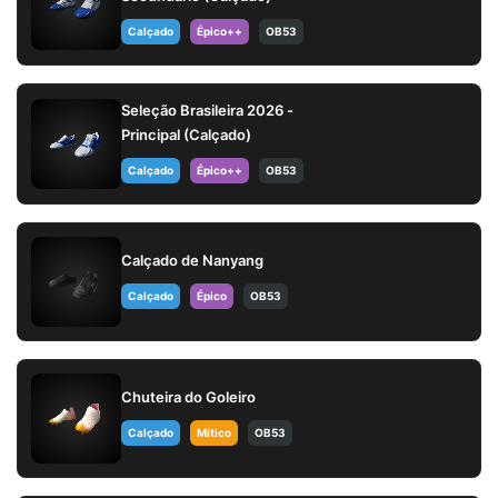
Calçado
Épico++
OB53
Seleção Brasileira 2026 -
Principal (Calçado)
Calçado
Épico++
OB53
Calçado de Nanyang
Calçado
Épico
OB53
Chuteira do Goleiro
Calçado
Mítico
OB53