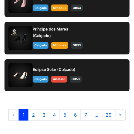
Calçado
Mítico++
OB53
Príncipe dos Mares
(Calçado)
Calçado
Mítico++
OB53
Eclipse Solar (Calçado)
Calçado
Artefato
OB53
«
1
2
3
4
5
6
7
...
29
»