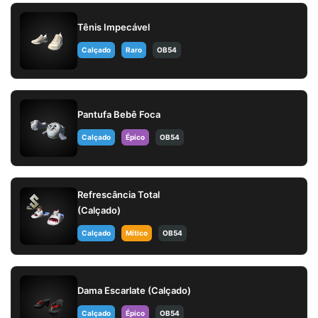
Tênis Impecável
Calçado
Raro
OB54
Pantufa Bebê Foca
Calçado
Épico
OB54
Refrescância Total
(Calçado)
Calçado
Mítico
OB54
Dama Escarlate (Calçado)
Calçado
Épico
OB54