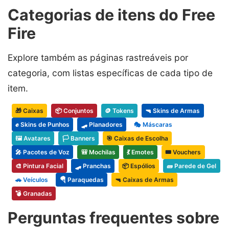
Categorias de itens do Free
Fire
Explore também as páginas rastreáveis por
categoria, com listas específicas de cada tipo de
item.
🎁 Caixas
📦 Conjuntos
🪙 Tokens
🔫 Skins de Armas
✊ Skins de Punhos
🛹 Planadores
🎭 Máscaras
🖼️ Avatares
🏳️ Banners
🎯 Caixas de Escolha
🎤 Pacotes de Voz
🎒 Mochilas
💃 Emotes
🎟️ Vouchers
🎨 Pintura Facial
🛹 Pranchas
📦 Espólios
🧱 Parede de Gel
🚗 Veículos
🪂 Paraquedas
🔫 Caixas de Armas
💣 Granadas
Perguntas frequentes sobre