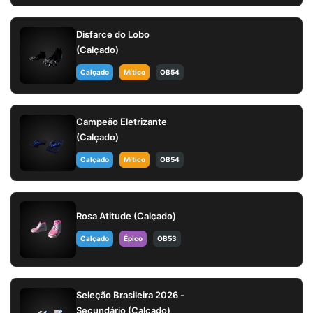
Disfarce do Lobo
(Calçado)
Calçado
Mítico
OB54
Campeão Eletrizante
(Calçado)
Calçado
Mítico
OB54
Rosa Atitude (Calçado)
Calçado
Épico
OB53
Seleção Brasileira 2026 -
Secundário (Calçado)