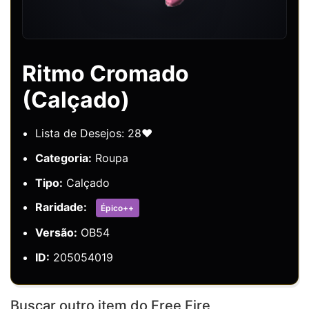
Ritmo Cromado
(Calçado)
Lista de Desejos: 28❤️
Categoria:
Roupa
Tipo:
Calçado
Raridade:
Épico++
Versão:
OB54
ID:
205054019
Buscar outro item do Free Fire