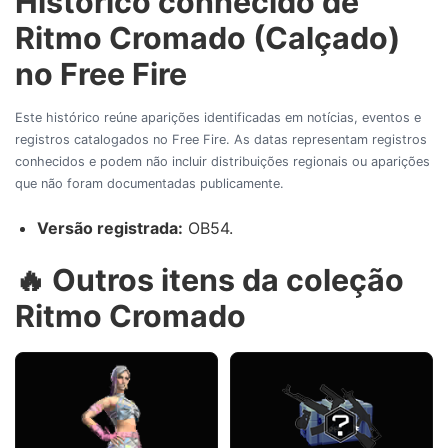
Histórico conhecido de
Ritmo Cromado (Calçado)
no Free Fire
Este histórico reúne aparições identificadas em notícias, eventos e
registros catalogados no Free Fire. As datas representam registros
conhecidos e podem não incluir distribuições regionais ou aparições
que não foram documentadas publicamente.
Versão registrada:
OB54.
🔥 Outros itens da coleção
Ritmo Cromado