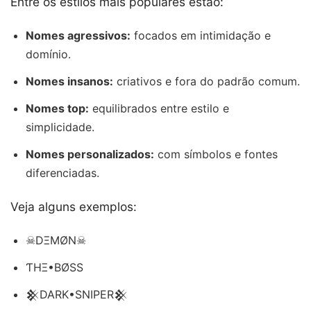
Entre os estilos mais populares estão:
Nomes agressivos:
focados em intimidação e
domínio.
Nomes insanos:
criativos e fora do padrão comum.
Nomes top:
equilibrados entre estilo e
simplicidade.
Nomes personalizados:
com símbolos e fontes
diferenciadas.
Veja alguns exemplos:
☠︎DΞMØN☠︎
ƬHΞ•BØSS
𒆜DARK•SNIPER𒆜