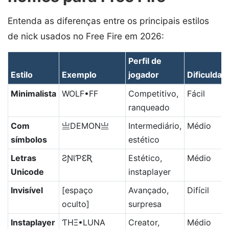
Entenda as diferenças entre os principais estilos
de nick usados no Free Fire em 2026:
Perfil de
Estilo
Exemplo
jogador
Dificuldad
Minimalista
WOLF•FF
Competitivo,
Fácil
ranqueado
Com
亗DEMON亗
Intermediário,
Médio
símbolos
estético
Letras
ƧƝƖƤƐƦ
Estético,
Médio
Unicode
instaplayer
Invisível
[espaço
Avançado,
Difícil
oculto]
surpresa
Instaplayer
ƬHΞ•LUNA
Creator,
Médio