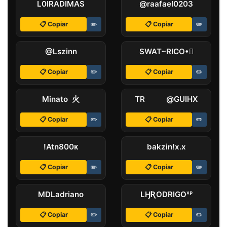
L0IRAㅤDIMAS
@raafael0203
📋 Copiar
✏️
📋 Copiar
✏️
@Lszinnㅤ
SWAT~RICO•
📋 Copiar
✏️
📋 Copiar
✏️
Minato 火
TRﾠﾠﾠ@GUIHX
📋 Copiar
✏️
📋 Copiar
✏️
!Atnㅤ800ᴋ
ㅤbakzin!x.x
📋 Copiar
✏️
📋 Copiar
✏️
MDLㅤadriano
LӇㅤƦODRIGOˣᴾ
📋 Copiar
✏️
📋 Copiar
✏️