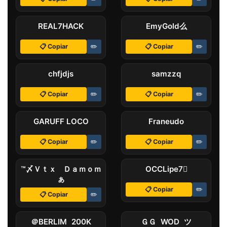
REAL7ㅤHACK
EmyGoldㅤ么
📋 Copiar
✏️
📋 Copiar
✏️
chfjdjs
ㅤsamzzqㅤ
📋 Copiar
✏️
📋 Copiar
✏️
GARUFF LOCO
Franeudoㅤㅤ
📋 Copiar
✏️
📋 Copiar
✏️
™〆ＶｔｘﾠＤａｍｏｍ
OCCㅤLipe7ㅤ
ぁ
📋 Copiar
✏️
📋 Copiar
✏️
＠BERLIM 200K
ＧＧ WOD ツㅤ