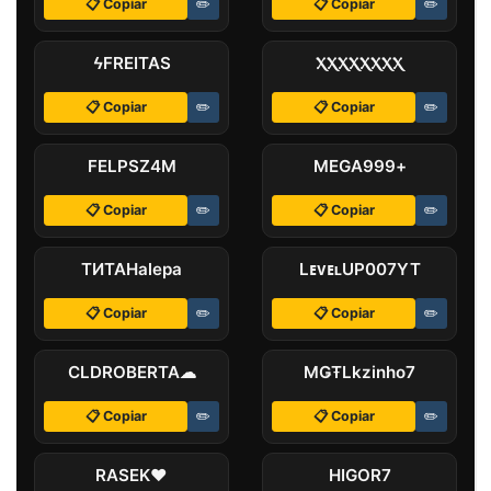
📋 Copiar
✏️
📋 Copiar
✏️
ﾠϟFREITASﾠ
ⲬⲬⲬⲬⲬⲬⲬⲬ
📋 Copiar
✏️
📋 Copiar
✏️
FELPЅZㅤ4M
MEGAㅤ999+ㅤㅤ
📋 Copiar
✏️
📋 Copiar
✏️
ТИТАНㅤalepa
LᴇᴠᴇʟUP007YT
📋 Copiar
✏️
📋 Copiar
✏️
CLDㅤROBERTA☁
MǤŦㅤLkzinho7
📋 Copiar
✏️
📋 Copiar
✏️
ㅤRASEKㅤ♥
HIGORㅤㅤㅤㅤ7