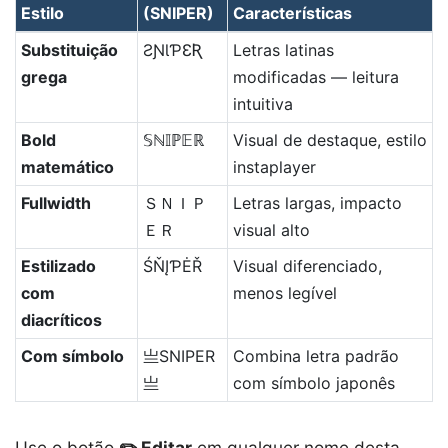
Estilo
(SNIPER)
Características
Substituição
ƧƝƖƤƐƦ
Letras latinas
grega
modificadas — leitura
intuitiva
Bold
𝕊ℕ𝕀ℙ𝔼ℝ
Visual de destaque, estilo
matemático
instaplayer
Fullwidth
ＳＮＩＰ
Letras largas, impacto
ＥＲ
visual alto
Estilizado
ŚŇĮƤĖŘ
Visual diferenciado,
com
menos legível
diacríticos
Com símbolo
亗SNIPER
Combina letra padrão
亗
com símbolo japonês
Use o botão
✏️ Editar
em qualquer nome desta