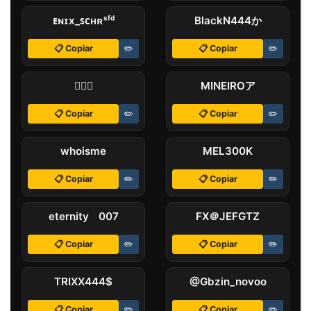
ᴇɴɪx_ꜱᴄʜʀˢᶠᵈ
BlackN444ㅤかㅤ
📋 Copiar
✏️
📋 Copiar
✏️
✝
MINEIROㅤア
📋 Copiar
✏️
📋 Copiar
✏️
whoㅤisㅤmeㅤㅤ
MELㅤㅤ300K
📋 Copiar
✏️
📋 Copiar
✏️
eternityﾠ007
FXㅤ＠JEFGTZ
📋 Copiar
✏️
📋 Copiar
✏️
TRIXX444ㅤ$
@Gbzin_novoo
📋 Copiar
✏️
📋 Copiar
✏️