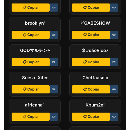
📋 Copiar
✏️
📋 Copiar
✏️
ㅤbrooklyn'
ᴸᶜㅤGABESHOW
📋 Copiar
✏️
📋 Copiar
✏️
GODㅤマルチンㅤϟ
$ JoãoㅤRico7
📋 Copiar
✏️
📋 Copiar
✏️
Suesa Xiter
Cheffaaㅤsolo
📋 Copiar
✏️
📋 Copiar
✏️
ㅤafricana`
Kbumㅤ2x!
📋 Copiar
✏️
📋 Copiar
✏️