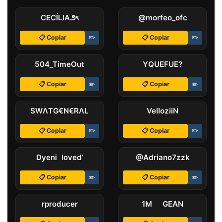
CECÍLIАㅤ౨ৎ
@morfeo_ofcㅤ
📋 Copiar
✏️
📋 Copiar
✏️
504_TimeOut
ㅤYㅤQUEㅤFUE?
📋 Copiar
✏️
📋 Copiar
✏️
SWΛTㅤG€N€RΛL
VelloziiN
📋 Copiar
✏️
📋 Copiar
✏️
Dyeni loved’
@Adriano7zzk
📋 Copiar
✏️
📋 Copiar
✏️
rproducer
1M GEAN