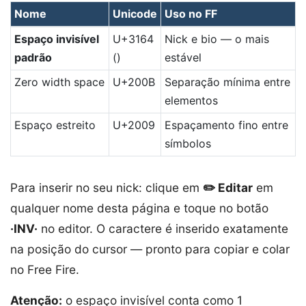
Nome
Unicode
Uso no FF
Espaço invisível
U+3164
Nick e bio — o mais
padrão
(ㅤ)
estável
Zero width space
U+200B
Separação mínima entre
elementos
Espaço estreito
U+2009
Espaçamento fino entre
símbolos
Para inserir no seu nick: clique em
✏️ Editar
em
qualquer nome desta página e toque no botão
·INV·
no editor. O caractere é inserido exatamente
na posição do cursor — pronto para copiar e colar
no Free Fire.
Atenção:
o espaço invisível conta como 1