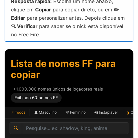
Resposta rápida:
Escolha um nome abaixo,
clique em
Copiar
para copiar direto, ou em
✏️
Editar
para personalizar antes. Depois clique em
🔍 Verificar
para saber se o nick está disponível
no Free Fire.
Lista de nomes FF para
copiar
+1.000.000 nomes únicos de jogadores reais
Exibindo 60 nomes FF
›
⚡ Todos
👤 Masculino
💜 Feminino
📲 Instaplayer
✨ Com
🔍