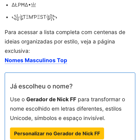
ΔŁPĦΔ•亗
꧁ঔৣƬΞMƤΞSTঔৣ꧂
Para acessar a lista completa com centenas de
ideias organizadas por estilo, veja a página
exclusiva:
Nomes Masculinos Top
Já escolheu o nome?
Use o
Gerador de Nick FF
para transformar o
nome escolhido em letras diferentes, estilos
Unicode, símbolos e espaço invisível.
Personalizar no Gerador de Nick FF