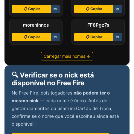
📋 Copiar
✏️
📋 Copiar
✏️
ㅤmoreninncs
FF8ㅤPgz7s
📋 Copiar
✏️
📋 Copiar
✏️
Carregar mais nomes ↓
🔍 Verificar se o nick está
disponível no Free Fire
No Free Fire, dois jogadores
não podem ter o
mesmo nick
— cada nome é único. Antes de
gastar diamantes ou usar um Cartão de Troca,
confirme se o nome que você escolheu ainda está
disponível.