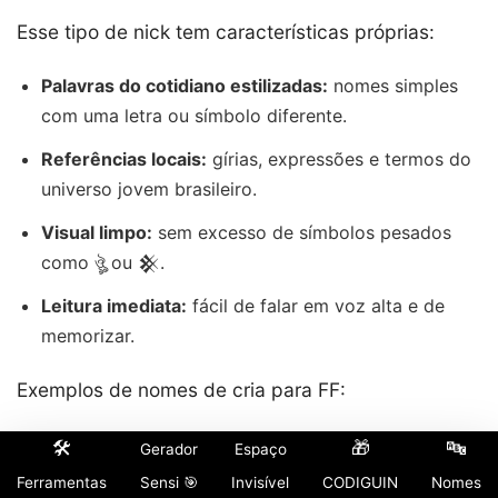
Esse tipo de nick tem características próprias:
Palavras do cotidiano estilizadas:
nomes simples
com uma letra ou símbolo diferente.
Referências locais:
gírias, expressões e termos do
universo jovem brasileiro.
Visual limpo:
sem excesso de símbolos pesados
como ঔৣ ou 𒆜.
Leitura imediata:
fácil de falar em voz alta e de
memorizar.
Exemplos de nomes de cria para FF:
OG•FF
🛠️
🎁
🔤
Gerador
Espaço
Ferramentas
Sensi 🎯
Invisível
CODIGUIN
Nomes
Cria•亗