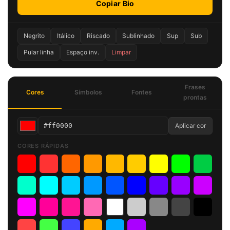
Copiar Bio
Negrito
Itálico
Riscado
Sublinhado
Sup
Sub
Pular linha
Espaço inv.
Limpar
Frases
Cores
Símbolos
Fontes
prontas
Aplicar cor
CORES RÁPIDAS