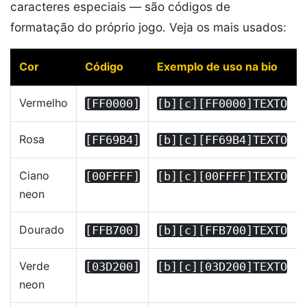
caracteres especiais — são códigos de
formatação do próprio jogo. Veja os mais usados:
Cor
Código
Exemplo de uso na bio
Vermelho
[FF0000]
[b][c][FF0000]TEXTO
Rosa
[FF69B4]
[b][c][FF69B4]TEXTO
Ciano
[00FFFF]
[b][c][00FFFF]TEXTO
neon
Dourado
[FFB700]
[b][c][FFB700]TEXTO
Verde
[03D200]
[b][c][03D200]TEXTO
neon