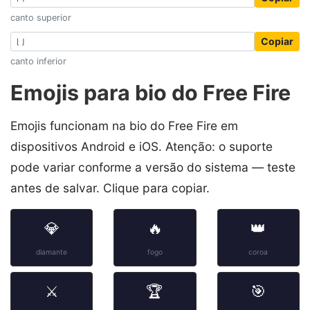
canto superior
Copiar
canto inferior
Emojis para bio do Free Fire
Emojis funcionam na bio do Free Fire em
dispositivos Android e iOS. Atenção: o suporte
pode variar conforme a versão do sistema — teste
antes de salvar. Clique para copiar.
💎
🔥
👑
diamante
fogo
coroa
⚔️
🏆
🎯