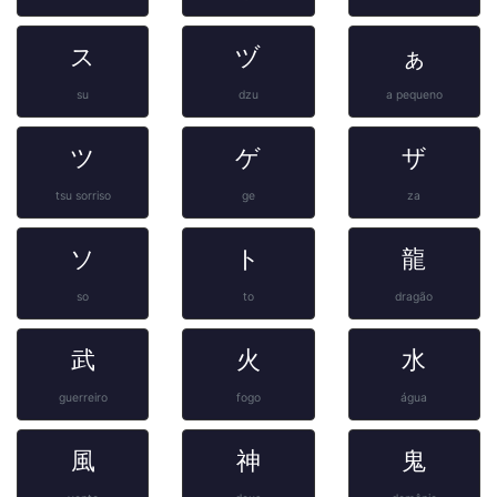
ス
ヅ
ぁ
su
dzu
a pequeno
ツ
ゲ
ザ
tsu sorriso
ge
za
ソ
ト
龍
so
to
dragão
武
火
水
guerreiro
fogo
água
風
神
鬼