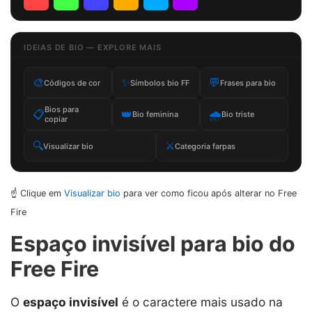
IDEIAS DE BIO — EXPLORE MAIS
🎨
✨
💬
Códigos de cor
Símbolos bio FF
Frases para bio
Bios para
📋
👑
🌧️
Bio feminina
Bio triste
copiar
🔍
⚔️
Visualizar bio
Categoria farpas
☝️ Clique em
Visualizar bio
para ver como ficou após alterar no Free
Fire
Espaço invisível para bio do
Free Fire
O
espaço invisível
é o caractere mais usado na