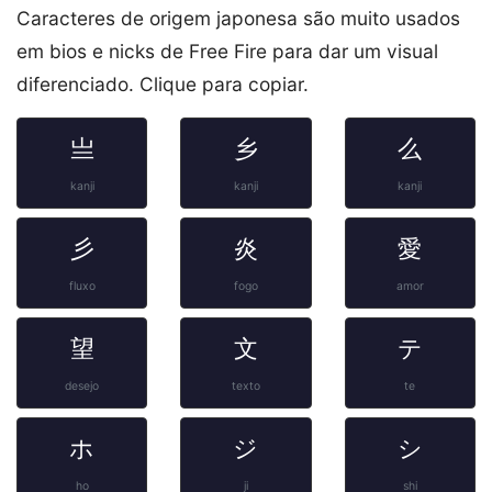
Caracteres de origem japonesa são muito usados
em bios e nicks de Free Fire para dar um visual
diferenciado. Clique para copiar.
亗
乡
么
kanji
kanji
kanji
彡
炎
愛
fluxo
fogo
amor
望
文
テ
desejo
texto
te
ホ
ジ
シ
ho
ji
shi