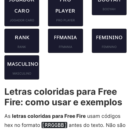
ᴄᴀʀᴏ
ᴘʟᴀʏᴇʀ
BOOYAH
JOGADOR CARO
PRO PLAYER
ʀᴀɴᴋ
ꜰꜰᴍᴀɴɪᴀ
ꜰᴇᴍɪɴɪɴᴏ
RANK
FFMANIA
FEMININO
ᴍᴀꜱᴄᴜʟɪɴᴏ
MASCULINO
Letras coloridas para Free
Fire: como usar e exemplos
As
letras coloridas para Free Fire
usam códigos
hex no formato
[RRGGBB]
antes do texto. Não são