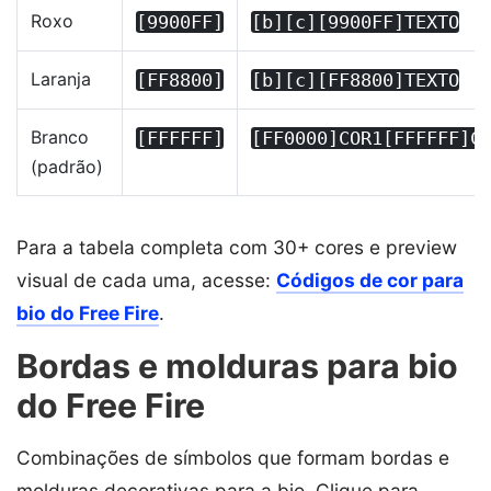
Roxo
[9900FF]
[b][c][9900FF]TEXTO
Laranja
[FF8800]
[b][c][FF8800]TEXTO
Branco
[FFFFFF]
[FF0000]COR1[FFFFFF]C
(padrão)
Para a tabela completa com 30+ cores e preview
visual de cada uma, acesse:
Códigos de cor para
bio do Free Fire
.
Bordas e molduras para bio
do Free Fire
Combinações de símbolos que formam bordas e
molduras decorativas para a bio. Clique para