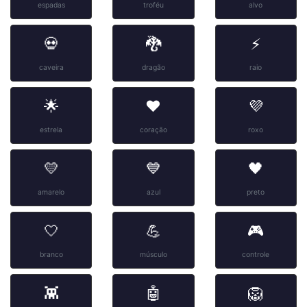
espadas
troféu
alvo
💀
🐉
⚡
caveira
dragão
raio
🌟
❤️
💜
estrela
coração
roxo
💛
💙
🖤
amarelo
azul
preto
🤍
💪
🎮
branco
músculo
controle
👾
🤖
🦁