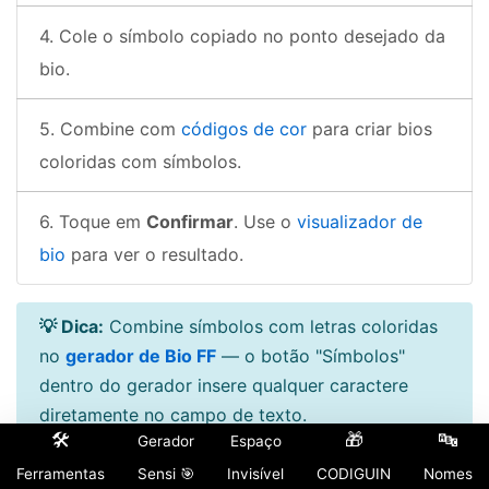
Cole o símbolo copiado no ponto desejado da
bio.
Combine com
códigos de cor
para criar bios
coloridas com símbolos.
Toque em
Confirmar
. Use o
visualizador de
bio
para ver o resultado.
💡 Dica:
Combine símbolos com letras coloridas
no
gerador de Bio FF
— o botão "Símbolos"
dentro do gerador insere qualquer caractere
diretamente no campo de texto.
🛠️
🎁
🔤
Gerador
Espaço
Mais recursos para
Ferramentas
Sensi 🎯
Invisível
CODIGUIN
Nomes