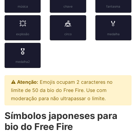
música
chave
fantasma
💥
🎪
🏅
explosão
circo
medalha
🎖️
medalha2
⚠️ Atenção:
Emojis ocupam 2 caracteres no
limite de 50 da bio do Free Fire. Use com
moderação para não ultrapassar o limite.
Símbolos japoneses para
bio do Free Fire