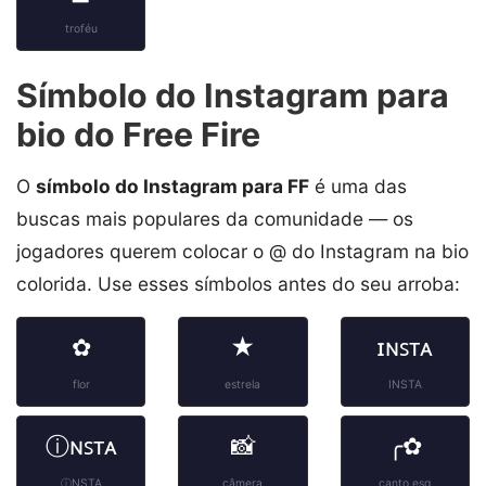
troféu
Símbolo do Instagram para
bio do Free Fire
O
símbolo do Instagram para FF
é uma das
buscas mais populares da comunidade — os
jogadores querem colocar o @ do Instagram na bio
colorida. Use esses símbolos antes do seu arroba:
✿
★
ɪɴꜱᴛᴀ
flor
estrela
INSTA
ⓘɴꜱᴛᴀ
📸
╭✿
ⓘNSTA
câmera
canto esq