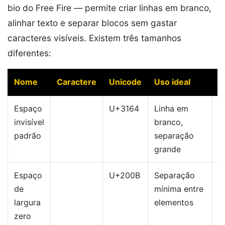
bio do Free Fire — permite criar linhas em branco,
alinhar texto e separar blocos sem gastar
caracteres visíveis. Existem três tamanhos
diferentes:
Nome
Caractere
Unicode
Uso ideal
C
Espaço
U+3164
Linha em
invisível
branco,
padrão
separação
grande
Espaço
U+200B
Separação
de
mínima entre
largura
elementos
zero