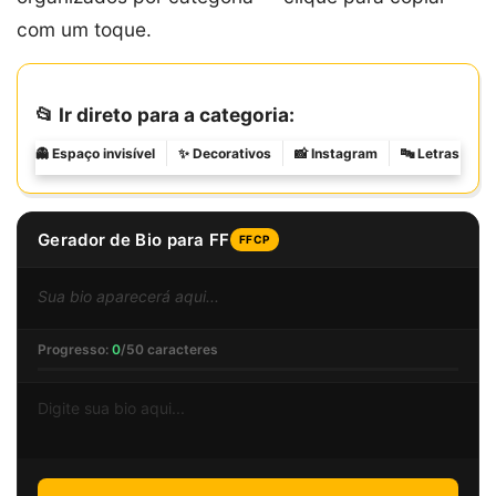
com um toque.
📂 Ir direto para a categoria:
👻 Espaço invisível
✨ Decorativos
📸 Instagram
🔤 Letras espe
Gerador de Bio para FF
FFCP
Sua bio aparecerá aqui...
Progresso:
0
/50 caracteres