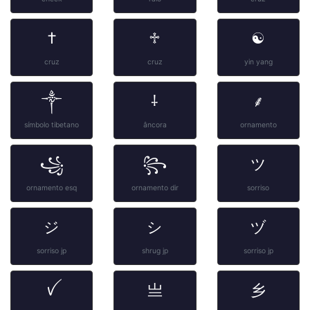
†
♱
☯
cruz
cruz
yin yang
༒
⸸
⸙
símbolo tibetano
âncora
ornamento
꧁
꧂
ツ
ornamento esq
ornamento dir
sorriso
ジ
シ
ヅ
sorriso jp
shrug jp
sorriso jp
ꪜ
亗
乡