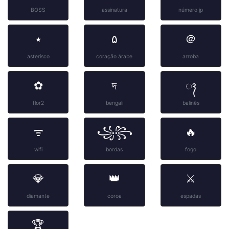
BOSS
assinatura
número jp
٭
۵
＠
asterisco
coração árabe
arroba
✿
দ
ᬄ
flor2
bengali
balinês
ᯤ
꧁꧂
🔥
wifi
bordas
fogo
💎
👑
⚔️
diamante
coroa
espadas
🏆