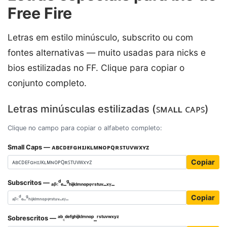
Free Fire
Letras em estilo minúsculo, subscrito ou com
fontes alternativas — muito usadas para nicks e
bios estilizadas no FF. Clique para copiar o
conjunto completo.
Letras minúsculas estilizadas (ꜱᴍᴀʟʟ ᴄᴀᴘꜱ)
Clique no campo para copiar o alfabeto completo:
Small Caps — ᴀʙᴄᴅᴇꜰɢʜɪᴊᴋʟᴍɴᴏᴘꞯʀꜱᴛᴜᴠᴡxʏᴢ
Copiar
Subscritos — ₐᵦ꜀ᵈₑ_ᵍₕᵢⱼₖₗₘₙₒₚᵩᵣₛₜᵤᵥ_ₓᵧ_
Copiar
Sobrescritos — ᵃᵇ꜀ᵈᵉᶠᵍʰⁱʲᵏˡᵐⁿᵒᵖ_ʳˢᵗᵘᵛʷˣʸᶻ