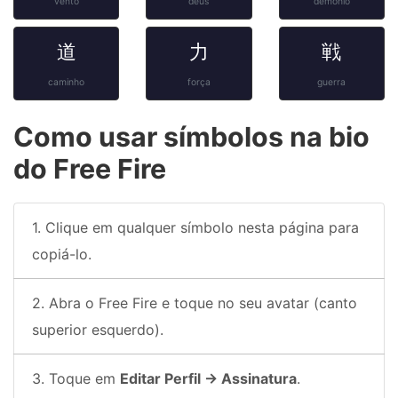
vento
deus
demônio
道
力
戦
caminho
força
guerra
Como usar símbolos na bio
do Free Fire
Clique em qualquer símbolo nesta página para
copiá-lo.
Abra o Free Fire e toque no seu avatar (canto
superior esquerdo).
Toque em
Editar Perfil → Assinatura
.