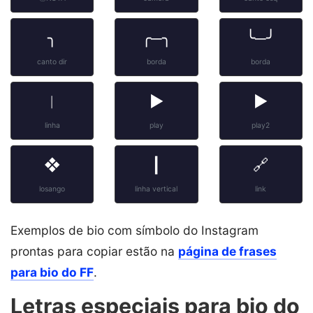
╮
╭─╮
╰─╯
canto dir
borda
borda
︱
▶
►
linha
play
play2
❖
┃
🔗
losango
linha vertical
link
Exemplos de bio com símbolo do Instagram
prontas para copiar estão na
página de frases
para bio do FF
.
Letras especiais para bio do