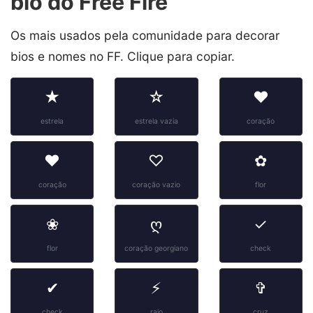
bio do Free Fire
Os mais usados pela comunidade para decorar
bios e nomes no FF. Clique para copiar.
★
☆
♥
estrela
estrela vazia
coração
❤
♡
✿
coração
coração vazio
flor
❀
ღ
✓
flor
coração georgiano
check
✔
⚡
✞
check
raio
cruz