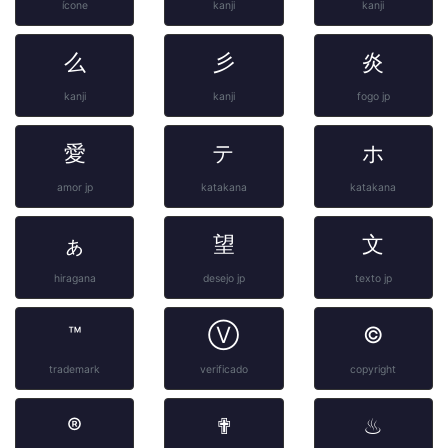
ícone
kanji
kanji
么
彡
炎
kanji
kanji
fogo jp
愛
テ
ホ
amor jp
katakana
katakana
ぁ
望
文
hiragana
desejo jp
texto jp
™
Ⓥ
©
trademark
verificado
copyright
®
✟
♨