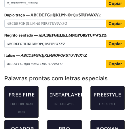
Copiar
Duplo traço — 𝔸𝔹ℂ𝔻𝔼𝔽𝔾ℍ𝕀𝕁𝕂𝕃𝕄ℕ𝕆ℙℚℝ𝕊𝕋𝕌𝕍𝕎𝕏𝕐ℤ
Copiar
Negrito serifado — 𝐀𝐁𝐂𝐃𝐄𝐅𝐆𝐇𝐈𝐉𝐊𝐋𝐌𝐍𝐎𝐏𝐐𝐑𝐒𝐓𝐔𝐕𝐖𝐗𝐘𝐙
Copiar
Itálico — 𝘈𝘉𝘊𝘋𝘌𝘍𝘎𝘏𝘐𝘑𝘒𝘓𝘔𝘕𝘖𝘗𝘘𝘙𝘚𝘛𝘜𝘝𝘞𝘟𝘠𝘡
Copiar
Palavras prontas com letras especiais
ꜰʀᴇᴇ ꜰɪʀᴇ
ɪɴꜱᴛᴀᴘʟᴀʏᴇʀ
ꜰʀᴇᴇꜱᴛʏʟᴇ
FREE FIRE small
INSTAPLAYER
FREESTYLE
caps
ᴊᴏɢᴀᴅᴏʀ
ᴘʀᴏ
ʙᴏᴏʏᴀʜ