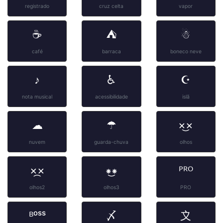
registrado
cruz celta
vapor
☕
⛺
☃
café
barraca
boneco neve
♪
♿
☪
nota musical
acessibilidade
islã
☁
☂
×͜×
nuvem
guarda-chuva
olhos
×᷼×
⁕͜⁕
ᴾᴿᴼ
olhos2
olhos3
PRO
ᴮᵒˢˢ
〆
〩