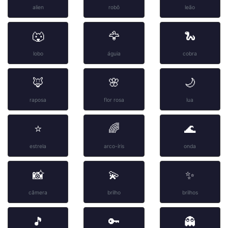
alien
robô
leão
🐺
🦅
🐍
lobo
águia
cobra
🦊
🌸
🌙
raposa
flor rosa
lua
⭐
🌈
🌊
estrela
arco-íris
onda
📸
💫
✨
câmera
brilho
brilhos
🎵
🔑
👻