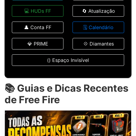
💻 HUDs FF
🔄 Atualização
👤 Conta FF
🗓️ Calendário
💎 PRIME
💠 Diamantes
(ㅤ) Espaço Invisível
📚 Guias e Dicas Recentes
de Free Fire