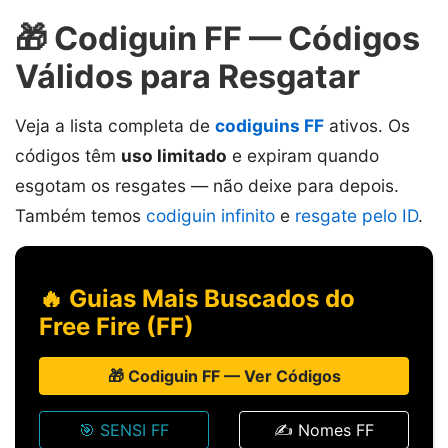
🎁 Codiguin FF — Códigos
Válidos para Resgatar
Veja a lista completa de
codiguins FF
ativos. Os
códigos têm
uso limitado
e expiram quando
esgotam os resgates — não deixe para depois.
Também temos
codiguin infinito
e
resgate pelo ID
.
🔥 Guias Mais Buscados do
Free Fire (FF)
🎁 Codiguin FF — Ver Códigos
🎯 SENSI FF
✍️ Nomes FF