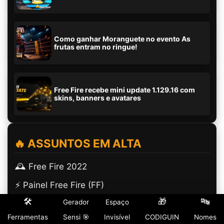
Como ganhar Moranguete no evento As
frutas entram no ringue!
Free Fire recebe mini update 1.129.16 com
skins, banners e avatares
🔥 ASSUNTOS EM ALTA
🕰️ Free Fire 2022
⚡ Painel Free Fire (FF)
🛠️
🎁
🔤
Gerador
Espaço
✅ Verificado Free Fire
Ferramentas
Sensi 🎯
Invisível
CODIGUIN
Nomes
🎮 Nomes Free Fire