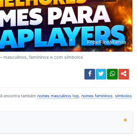
 — masculinos, femininos e com símbolos
cê encontra também
nomes masculinos top
,
nomes femininos
,
símbolos