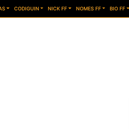
AS
CODIGUIN
NICK FF
NOMES FF
BIO FF