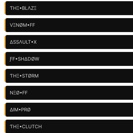
ƬHΞ•BLΛZΞ
VΞNØM•FF
ΔSSΛULT•X
ƑF•SHΔDØW
ƬHΞ•STØRM
NΞØ•FF
ΔIM•PRØ
ƬHΞ•CLUTCH