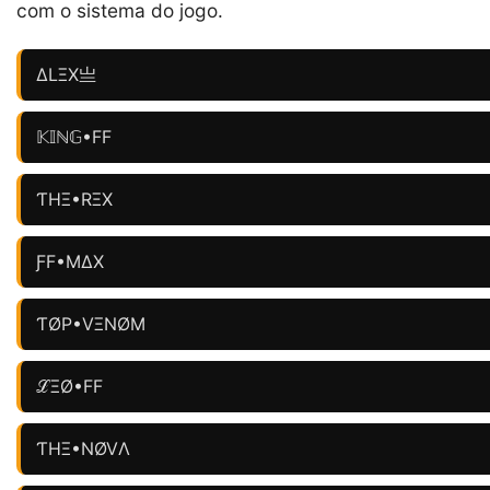
com o sistema do jogo.
ΔLΞX亗
𝕂𝕀ℕ𝔾•FF
ƬHΞ•RΞX
ƑF•MΔX
ƬØP•VΞNØM
ℒΞØ•FF
ƬHΞ•NØVΛ