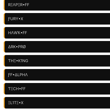
RΞΛPΞR•FF
ƑURY•X
HΛWҠ•FF
ΔRK•PRØ
ƬHΞ•K1NG
ƑF•ΔLPHΛ
ƬΞCH•FF
ΞL1TΞ•X