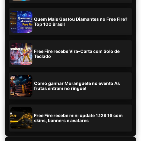
Quem Mais Gastou Diamantes no Free Fire?
Top 100 Brasil
Free Fire recebe Vira-Carta com Solo de
Teclado
Como ganhar Moranguete no evento As
frutas entram no ringue!
Free Fire recebe mini update 1.129.16 com
skins, banners e avatares