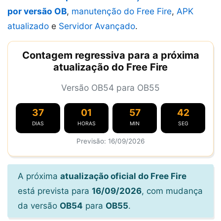
por versão OB
,
manutenção do Free Fire
,
APK
atualizado
e
Servidor Avançado
.
Contagem regressiva para a próxima
atualização do Free Fire
Versão OB54 para OB55
37
01
57
40
DIAS
HORAS
MIN
SEG
Previsão: 16/09/2026
A próxima
atualização oficial do Free Fire
está prevista para
16/09/2026
, com mudança
da versão
OB54
para
OB55
.