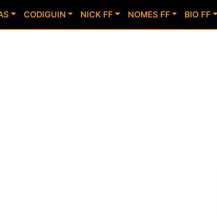
AS
CODIGUIN
NICK FF
NOMES FF
BIO FF