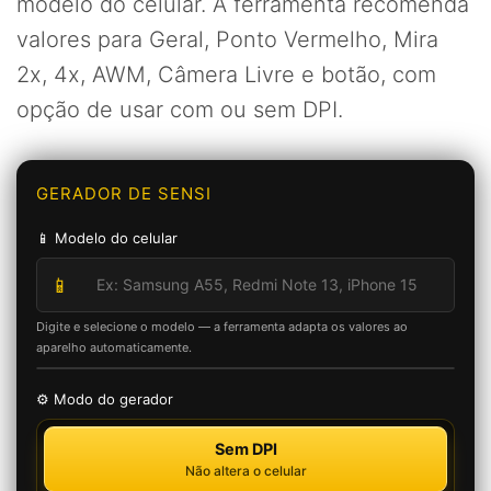
modelo do celular. A ferramenta recomenda
valores para Geral, Ponto Vermelho, Mira
2x, 4x, AWM, Câmera Livre e botão, com
opção de usar com ou sem DPI.
GERADOR DE SENSI
📱 Modelo do celular
📱
Digite e selecione o modelo — a ferramenta adapta os valores ao
aparelho automaticamente.
⚙️ Modo do gerador
Sem DPI
Não altera o celular