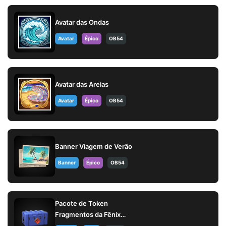
Avatar das Ondas
Avatar
Épico
OB54
Avatar das Areias
Avatar
Épico
OB54
Banner Viagem de Verão
Banner
Épico
OB54
Pacote de Token
Fragmentos da Fênix
(AUG)