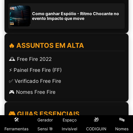
Como ganhar Espólio - Ritmo Chocante no
evento Impacto que move
🔥 ASSUNTOS EM ALTA
🕰️ Free Fire 2022
⚡ Painel Free Fire (FF)
✅ Verificado Free Fire
🎮 Nomes Free Fire
🎮 GUIAS ESSENCIAIS
🛠️
🎁
🔤
Gerador
Espaço
(ㅤ) Espaço Invisível
Ferramentas
Sensi 🎯
Invisível
CODIGUIN
Nomes