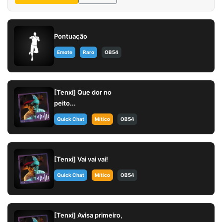
Pontuação
Emote
Raro
OB54
[Tenxi] Que dor no
peito...
Quick Chat
Mítico
OB54
[Tenxi] Vai vai vai!
Quick Chat
Mítico
OB54
[Tenxi] Avisa primeiro,