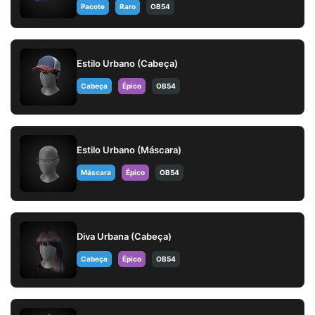
Pacote
Raro
OB54
Estilo Urbano (Cabeça)
Cabeça
Épico
OB54
Estilo Urbano (Máscara)
Máscara
Épico
OB54
Diva Urbana (Cabeça)
Cabeça
Épico
OB54