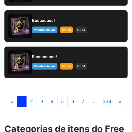
Buuuuuuuu!
Pacotes de Voz
Mítico
OB54
Eeeeeeeeee!
Pacotes de Voz
Mítico
OB54
«
1
2
3
4
5
6
7
...
554
»
Categorias de itens do Free