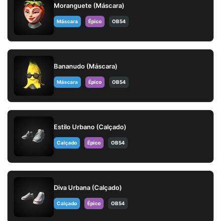
Moranguete (Máscara)
Máscara
Épico
OB54
Bananudo (Máscara)
Máscara
Épico
OB54
Estilo Urbano (Calçado)
Calçado
Épico
OB54
Diva Urbana (Calçado)
Calçado
Épico
OB54