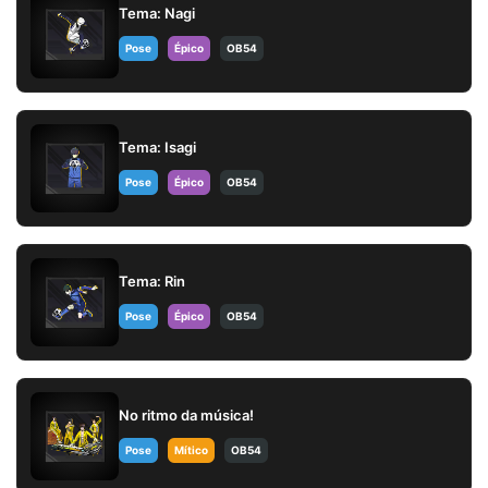
Tema: Nagi
Pose
Épico
OB54
Tema: Isagi
Pose
Épico
OB54
Tema: Rin
Pose
Épico
OB54
No ritmo da música!
Pose
Mítico
OB54