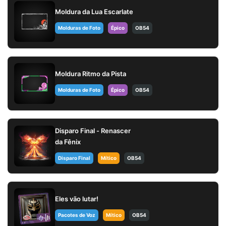
Moldura da Lua Escarlate
Molduras de Foto
Épico
OB54
Moldura Ritmo da Pista
Molduras de Foto
Épico
OB54
Disparo Final - Renascer
da Fênix
Disparo Final
Mítico
OB54
Eles vão lutar!
Pacotes de Voz
Mítico
OB54