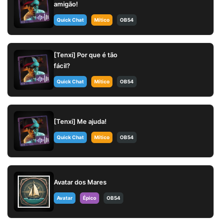
amigão!
Quick Chat
Mítico
OB54
[Tenxi] Por que é tão
fácil?
Quick Chat
Mítico
OB54
[Tenxi] Me ajuda!
Quick Chat
Mítico
OB54
Avatar dos Mares
Avatar
Épico
OB54