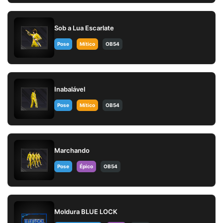
Sob a Lua Escarlate
Pose
Mítico
OB54
Inabalável
Pose
Mítico
OB54
Marchando
Pose
Épico
OB54
Moldura BLUE LOCK