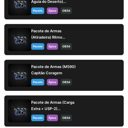
Águia do Deserto)
Colapso Psíquico
Pacote
Épico
OB54
Pacote de Armas
(Atiradeira) Ritmo
Cromado
Pacote
Épico
OB54
Pacote de Armas (M590)
Capitão Coragem
Pacote
Épico
OB54
Pacote de Armas (Carga
Extra + USP-2)
Refrescância Total
Pacote
Épico
OB54