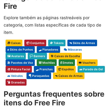
Fire
Explore também as páginas rastreáveis por
categoria, com listas específicas de cada tipo de
item.
🎁 Caixas
📦 Conjuntos
🪙 Tokens
🔫 Skins de Armas
✊ Skins de Punhos
🛹 Planadores
🎭 Máscaras
🖼️ Avatares
🏳️ Banners
🎯 Caixas de Escolha
🎤 Pacotes de Voz
🎒 Mochilas
💃 Emotes
🎟️ Vouchers
🎨 Pintura Facial
🛹 Pranchas
📦 Espólios
🧱 Parede de Gel
🚗 Veículos
🪂 Paraquedas
🔫 Caixas de Armas
💣 Granadas
Perguntas frequentes sobre
itens do Free Fire