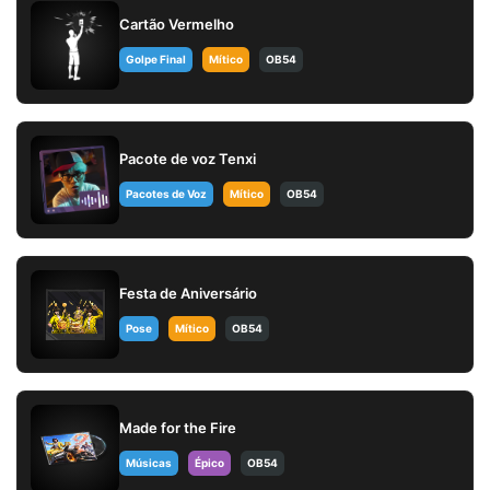
Cartão Vermelho
Golpe Final
Mítico
OB54
Pacote de voz Tenxi
Pacotes de Voz
Mítico
OB54
Festa de Aniversário
Pose
Mítico
OB54
Made for the Fire
Músicas
Épico
OB54