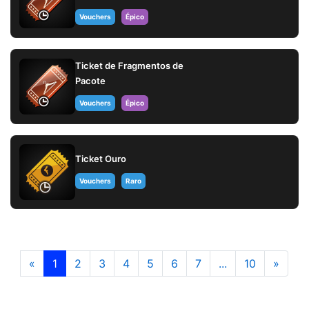
Vouchers
Épico
Ticket de Fragmentos de
Pacote
Vouchers
Épico
Ticket Ouro
Vouchers
Raro
«
1
2
3
4
5
6
7
...
10
»