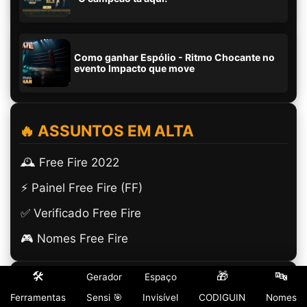
Como ganhar Espólio - Ritmo Chocante no
evento Impacto que move
🔥 ASSUNTOS EM ALTA
🕰️ Free Fire 2022
⚡ Painel Free Fire (FF)
✅ Verificado Free Fire
🎮 Nomes Free Fire
🛠️
🎁
🔤
Gerador
Espaço
🎮 GUIAS ESSENCIAIS
Ferramentas
Sensi 🎯
Invisível
CODIGUIN
Nomes