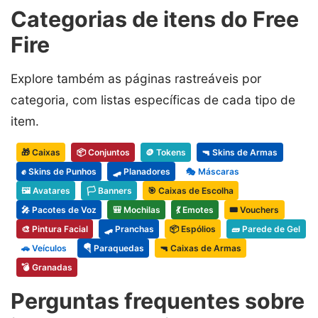
Categorias de itens do Free
Fire
Explore também as páginas rastreáveis por
categoria, com listas específicas de cada tipo de
item.
🎁 Caixas
📦 Conjuntos
🪙 Tokens
🔫 Skins de Armas
✊ Skins de Punhos
🛹 Planadores
🎭 Máscaras
🖼️ Avatares
🏳️ Banners
🎯 Caixas de Escolha
🎤 Pacotes de Voz
🎒 Mochilas
💃 Emotes
🎟️ Vouchers
🎨 Pintura Facial
🛹 Pranchas
📦 Espólios
🧱 Parede de Gel
🚗 Veículos
🪂 Paraquedas
🔫 Caixas de Armas
💣 Granadas
Perguntas frequentes sobre