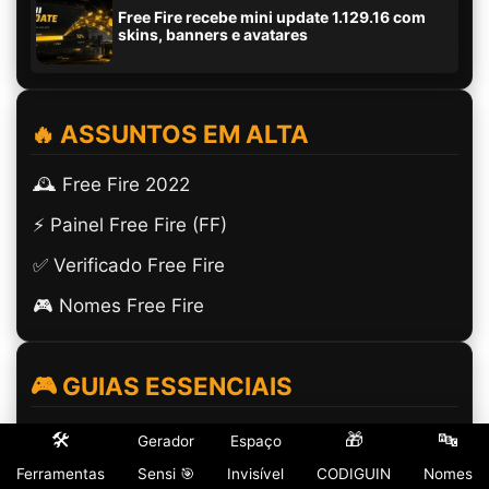
Free Fire recebe mini update 1.129.16 com
skins, banners e avatares
🔥 ASSUNTOS EM ALTA
🕰️ Free Fire 2022
⚡ Painel Free Fire (FF)
✅ Verificado Free Fire
🎮 Nomes Free Fire
🎮 GUIAS ESSENCIAIS
(ㅤ) Espaço Invisível
🛠️
🎁
🔤
Gerador
Espaço
Ferramentas
Sensi 🎯
Invisível
CODIGUIN
Nomes
Dicas e Guias Free Fire