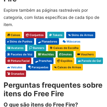
Explore também as páginas rastreáveis por
categoria, com listas específicas de cada tipo de
item.
🎁 Caixas
📦 Conjuntos
🪙 Tokens
🔫 Skins de Armas
✊ Skins de Punhos
🛹 Planadores
🎭 Máscaras
🖼️ Avatares
🏳️ Banners
🎯 Caixas de Escolha
🎤 Pacotes de Voz
🎒 Mochilas
💃 Emotes
🎟️ Vouchers
🎨 Pintura Facial
🛹 Pranchas
📦 Espólios
🧱 Parede de Gel
🚗 Veículos
🪂 Paraquedas
🔫 Caixas de Armas
💣 Granadas
Perguntas frequentes sobre
itens do Free Fire
O que são itens do Free Fire?