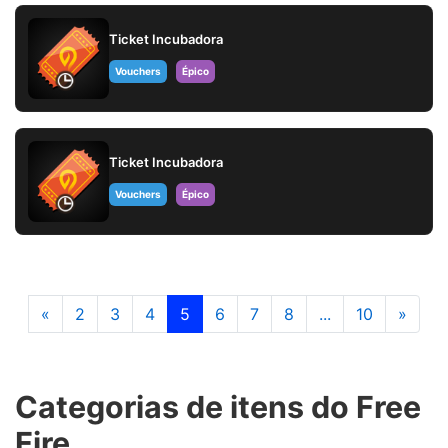
Ticket Incubadora
Vouchers
Épico
Ticket Incubadora
Vouchers
Épico
«
2
3
4
5
6
7
8
...
10
»
Categorias de itens do Free
Fire