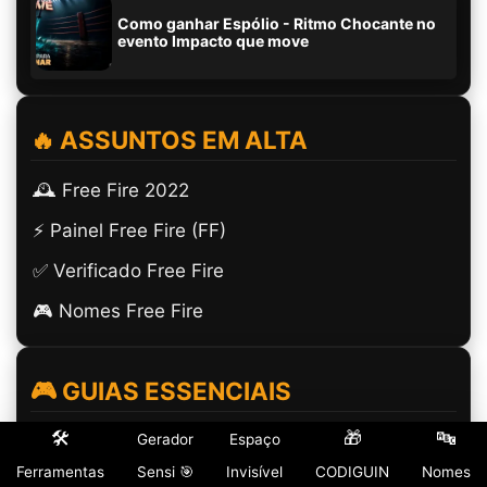
Como ganhar Espólio - Ritmo Chocante no
evento Impacto que move
🔥 ASSUNTOS EM ALTA
🕰️ Free Fire 2022
⚡ Painel Free Fire (FF)
✅ Verificado Free Fire
🎮 Nomes Free Fire
🎮 GUIAS ESSENCIAIS
🛠️
🎁
🔤
(ㅤ) Espaço Invisível
Gerador
Espaço
Ferramentas
Sensi 🎯
Invisível
CODIGUIN
Nomes
Dicas e Guias Free Fire