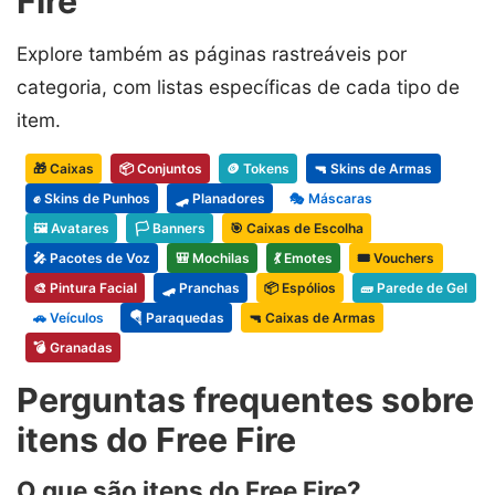
Fire
Explore também as páginas rastreáveis por
categoria, com listas específicas de cada tipo de
item.
🎁 Caixas
📦 Conjuntos
🪙 Tokens
🔫 Skins de Armas
✊ Skins de Punhos
🛹 Planadores
🎭 Máscaras
🖼️ Avatares
🏳️ Banners
🎯 Caixas de Escolha
🎤 Pacotes de Voz
🎒 Mochilas
💃 Emotes
🎟️ Vouchers
🎨 Pintura Facial
🛹 Pranchas
📦 Espólios
🧱 Parede de Gel
🚗 Veículos
🪂 Paraquedas
🔫 Caixas de Armas
💣 Granadas
Perguntas frequentes sobre
itens do Free Fire
O que são itens do Free Fire?