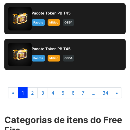
Pacote Token PB T45
Pacote
Mítico
OB54
Pacote Token PB T45
Pacote
Mítico
OB54
«
1
2
3
4
5
6
7
...
34
»
Categorias de itens do Free