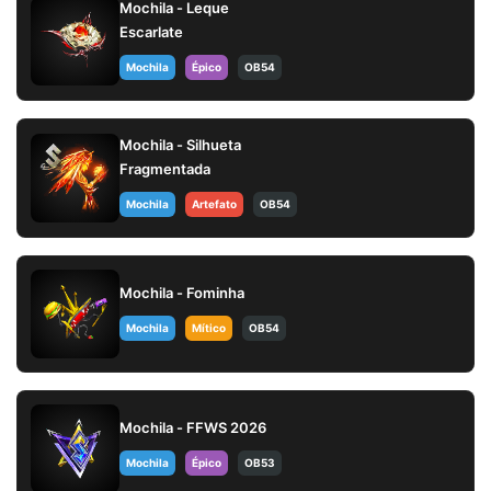
Mochila - Leque
Escarlate
Mochila
Épico
OB54
Mochila - Silhueta
Fragmentada
Mochila
Artefato
OB54
Mochila - Fominha
Mochila
Mítico
OB54
Mochila - FFWS 2026
Mochila
Épico
OB53