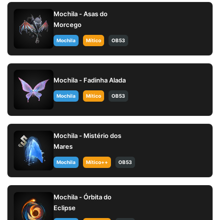
Mochila - Asas do
Morcego
Mochila
Mítico
OB53
Mochila - Fadinha Alada
Mochila
Mítico
OB53
Mochila - Mistério dos
Mares
Mochila
Mítico++
OB53
Mochila - Órbita do
Eclipse