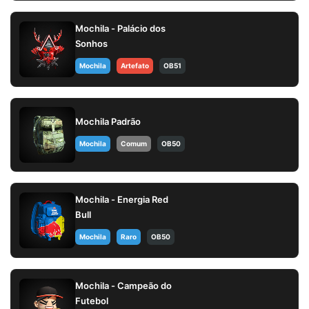
Mochila - Palácio dos
Sonhos
Mochila
Artefato
OB51
Mochila Padrão
Mochila
Comum
OB50
Mochila - Energia Red
Bull
Mochila
Raro
OB50
Mochila - Campeão do
Futebol