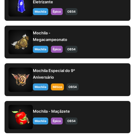
Eletrizante
Mochila
Épico
OB54
Mochila -
Megacampeonato
Mochila
Épico
OB54
Mochila Especial do 9º
Aniversário
Mochila
Mítico
OB54
Mochila - Maçãzete
Mochila
Épico
OB54