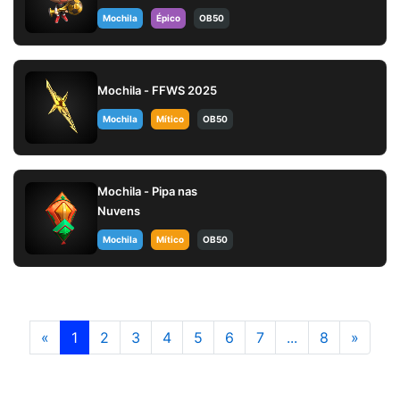
Mochila
Épico
OB50
Mochila - FFWS 2025
Mochila
Mítico
OB50
Mochila - Pipa nas
Nuvens
Mochila
Mítico
OB50
«
1
2
3
4
5
6
7
...
8
»