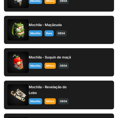
Mochila
Mítico
OB54
Mochila - Maçãzuda
Mochila
Raro
OB54
Mochila - Suquin de maçã
Mochila
Mítico
OB54
Mochila - Revelação do
Lobo
Mochila
Mítico
OB54