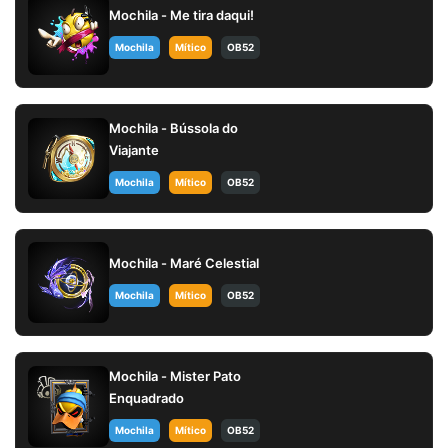
Mochila - Me tira daqui!
Mochila
Mítico
OB52
Mochila - Bússola do
Viajante
Mochila
Mítico
OB52
Mochila - Maré Celestial
Mochila
Mítico
OB52
Mochila - Mister Pato
Enquadrado
Mochila
Mítico
OB52