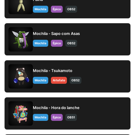
Mochila
Épico
OB52
Mochila - Sapo com Asas
Mochila
Épico
OB52
Mochila - Tsukamoto
Mochila
Artefato
OB52
Mochila - Hora do lanche
Mochila
Épico
OB51