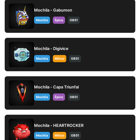
Mochila - Gabumon
Mochila
Épico
OB51
Mochila - Digivice
Mochila
Mítico
OB51
Mochila - Capa Triunfal
Mochila
Épico
OB51
Mochila - HEARTROCKER
Mochila
Mítico
OB51