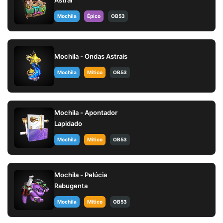
Mochila
Épico
OB53
Mochila - Ondas Astrais
Mochila
Mítico
OB53
Mochila - Apontador
Lapidado
Mochila
Mítico
OB53
Mochila - Pelúcia
Rabugenta
Mochila
Mítico
OB53