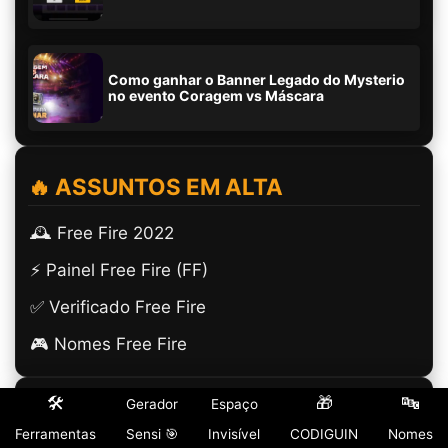
Como ganhar o Banner Legado do Mysterio
no evento Coragem vs Máscara
🔥 ASSUNTOS EM ALTA
🕰️ Free Fire 2022
⚡ Painel Free Fire (FF)
✅ Verificado Free Fire
🎮 Nomes Free Fire
🛠️
🎁
🔤
Gerador
Espaço
🎮 GUIAS ESSENCIAIS
Ferramentas
Sensi 🎯
Invisível
CODIGUIN
Nomes