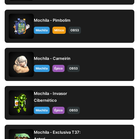
Mochila - Pimbolim
Mochila
Mítico
OB53
Mochila - Carneirin
Mochila
Épico
OB53
Mochila - Invasor
Cibernético
Mochila
Épico
OB53
Mochila - Exclusiva T37:
Astral