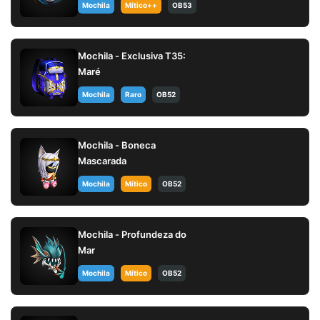
Mochila
Mítico++
OB53
Mochila - Exclusiva T35:
Maré
Mochila
Raro
OB52
Mochila - Boneca
Mascarada
Mochila
Mítico
OB52
Mochila - Profundeza do
Mar
Mochila
Mítico
OB52