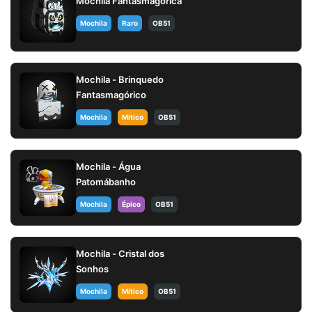
Mochila Fantasmagórica
Mochila
Raro
OB51
Mochila - Brinquedo
Fantasmagórico
Mochila
Mítico
OB51
Mochila - Água
Patomábanho
Mochila
Épico
OB51
Mochila - Cristal dos
Sonhos
Mochila
Mítico
OB51