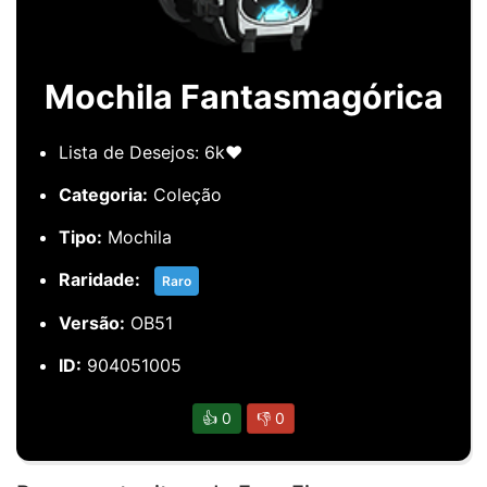
Mochila Fantasmagórica
Lista de Desejos: 6k❤️
Categoria:
Coleção
Tipo:
Mochila
Raridade:
Raro
Versão:
OB51
ID:
904051005
👍
0
👎
0