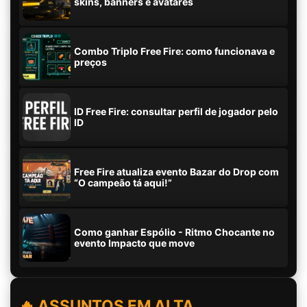
skins, banners e avatares
Combo Triplo Free Fire: como funcionava e
preços
ID Free Fire: consultar perfil de jogador pelo
ID
Free Fire atualiza evento Bazar do Drop com
“O campeão tá aqui!”
Como ganhar Espólio - Ritmo Chocante no
evento Impacto que move
🔥 ASSUNTOS EM ALTA