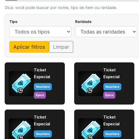
Dica: você pode buscar por nome, tipo de item ou raridade.
Tipo
Raridade
Aplicar filtros
Limpar
Ticket
Ticket
Especial
Especial
Vouchers
Vouchers
Épico
Épico
Ticket
Ticket
Especial
Especial
Vouchers
Vouchers