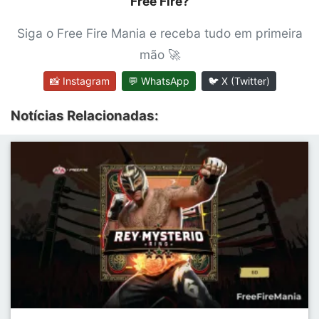
Free Fire?
Siga o Free Fire Mania e receba tudo em primeira
mão 🚀
📸 Instagram
💬 WhatsApp
🐦 X (Twitter)
Notícias Relacionadas: