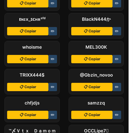
📋 Copiar
✏️
📋 Copiar
✏️
ᴇɴɪx_ꜱᴄʜʀˢᶠᵈ
BlackN444ㅤかㅤ
📋 Copiar
✏️
📋 Copiar
✏️
whoㅤisㅤmeㅤㅤ
MELㅤㅤ300K
📋 Copiar
✏️
📋 Copiar
✏️
TRIXX444ㅤ$
@Gbzin_novoo
📋 Copiar
✏️
📋 Copiar
✏️
chfjdjs
ㅤsamzzqㅤ
📋 Copiar
✏️
📋 Copiar
✏️
™〆ＶｔｘﾠＤａｍｏｍ
OCCㅤLipe7ㅤ