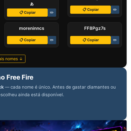
ぁ
📋 Copiar
✏️
📋 Copiar
✏️
ㅤmoreninncs
FF8ㅤPgz7s
📋 Copiar
✏️
📋 Copiar
✏️
ais nomes ↓
no Free Fire
ck
— cada nome é único. Antes de gastar diamantes ou
scolheu ainda está disponível.