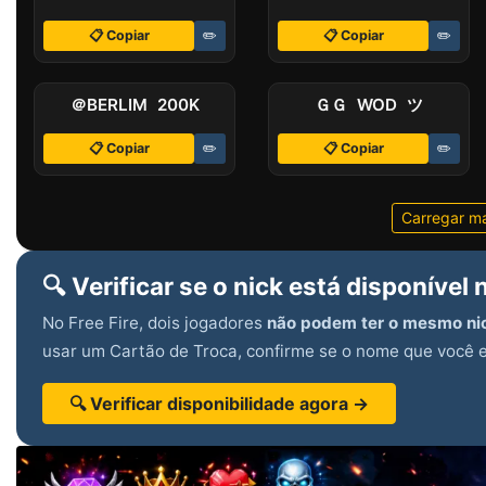
📋 Copiar
✏️
📋 Copiar
✏️
＠BERLIM 200K
ＧＧ WOD ツㅤ
📋 Copiar
✏️
📋 Copiar
✏️
Carregar m
🔍 Verificar se o nick está disponível 
No Free Fire, dois jogadores
não podem ter o mesmo ni
usar um Cartão de Troca, confirme se o nome que você e
🔍 Verificar disponibilidade agora →