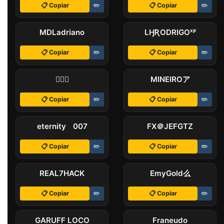
📋 Copiar
✏️
📋 Copiar
✏️
MDLㅤadriano
LӇㅤƦODRIGOˣᴾ
📋 Copiar
✏️
📋 Copiar
✏️
✝
MINEIROㅤア
📋 Copiar
✏️
📋 Copiar
✏️
eternityﾠ007
FXㅤ＠JEFGTZ
📋 Copiar
✏️
📋 Copiar
✏️
REAL7ㅤHACK
EmyGoldㅤ么
📋 Copiar
✏️
📋 Copiar
✏️
GARUFF LOCO
Franeudoㅤㅤ