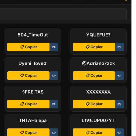
504_TimeOut
ㅤYㅤQUEㅤFUE?
📋 Copiar
✏️
📋 Copiar
✏️
Dyeni loved’
@Adriano7zzk
📋 Copiar
✏️
📋 Copiar
✏️
ﾠϟFREITASﾠ
ⲬⲬⲬⲬⲬⲬⲬⲬ
📋 Copiar
✏️
📋 Copiar
✏️
ТИТАНㅤalepa
LᴇᴠᴇʟUP007YT
📋 Copiar
✏️
📋 Copiar
✏️