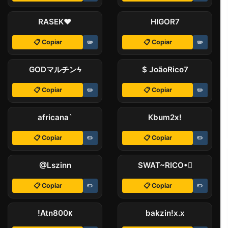
ㅤRASEKㅤ♥
HIGORㅤㅤㅤㅤ7
📋 Copiar
✏️
📋 Copiar
✏️
GODㅤマルチンㅤϟ
$ JoãoㅤRico7
📋 Copiar
✏️
📋 Copiar
✏️
ㅤafricana`
Kbumㅤ2x!
📋 Copiar
✏️
📋 Copiar
✏️
@Lszinnㅤ
SWAT~RICO•
📋 Copiar
✏️
📋 Copiar
✏️
!Atnㅤ800ᴋ
ㅤbakzin!x.x