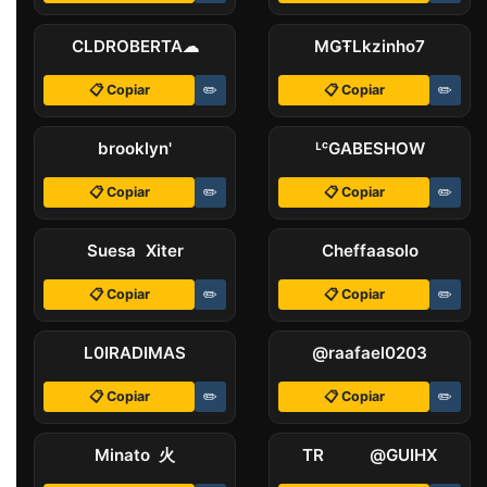
CLDㅤROBERTA☁
MǤŦㅤLkzinho7
📋 Copiar
✏️
📋 Copiar
✏️
ㅤbrooklyn'
ᴸᶜㅤGABESHOW
📋 Copiar
✏️
📋 Copiar
✏️
Suesa Xiter
Cheffaaㅤsolo
📋 Copiar
✏️
📋 Copiar
✏️
L0IRAㅤDIMAS
@raafael0203
📋 Copiar
✏️
📋 Copiar
✏️
Minato 火
TRﾠﾠﾠ@GUIHX