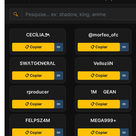
🔍
CECÍLIАㅤ౨ৎ
@morfeo_ofcㅤ
📋 Copiar
✏️
📋 Copiar
✏️
SWΛTㅤG€N€RΛL
VelloziiN
📋 Copiar
✏️
📋 Copiar
✏️
rproducer
1M GEAN
📋 Copiar
✏️
📋 Copiar
✏️
FELPЅZㅤ4M
MEGAㅤ999+ㅤㅤ
📋 Copiar
✏️
📋 Copiar
✏️