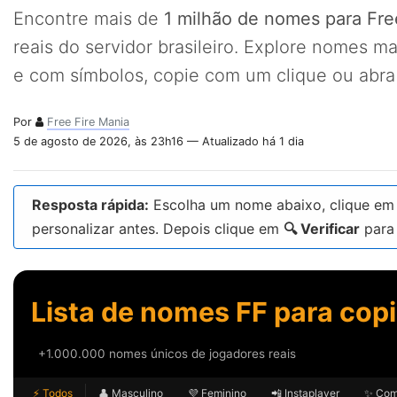
Encontre mais de
1 milhão de nomes para Fre
reais do servidor brasileiro. Explore nomes mas
e com símbolos, copie com um clique ou abra 
Por
Free Fire Mania
5 de agosto de 2026, às 23h16 — Atualizado há 1 dia
Resposta rápida:
Escolha um nome abaixo, clique e
personalizar antes. Depois clique em
🔍 Verificar
para 
Lista de nomes FF para copi
+1.000.000 nomes únicos de jogadores reais
⚡ Todos
👤 Masculino
💜 Feminino
📲 Instaplayer
✨ Com