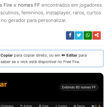
e Fire
e
nomes FF
encontrados em jogadores
culinos, femininos, instaplayer, raros, curtos
no gerador para personalizar.
m
Copiar
para copiar direto, ou em
✏️ Editar
para
saber se o nick está disponível no Free Fire.
ar
Exibindo 60 nomes FF
›
 Símbolos
🎌 Anime
💀 Dark
⚡ Curtos
💎 Raros
👑 Drip