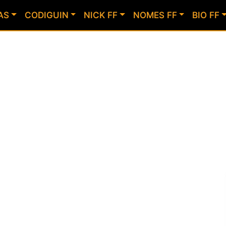
AS
CODIGUIN
NICK FF
NOMES FF
BIO FF