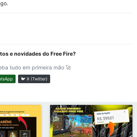
ogo.
tos e novidades do Free Fire?
ceba tudo em primeira mão 🚀
atsApp
🐦 X (Twitter)