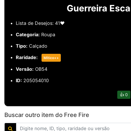
Guerreira Esca
Lista de Desejos: 41❤️
Categoria:
Roupa
Tipo:
Calçado
Raridade:
Mítico++
Versão:
OB54
ID:
205054010
👍
0
Buscar outro item do Free Fire