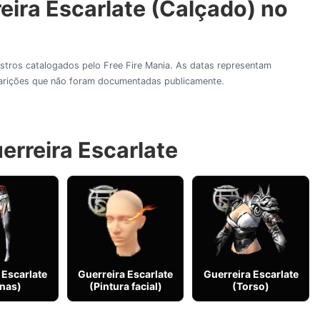
eira Escarlate (Calçado) no
gistros catalogados pelo Free Fire Mania. As datas representam
aparições que não foram documentadas publicamente.
erreira Escarlate
 Escarlate
Guerreira Escarlate
Guerreira Escarlate
nas)
(Pintura facial)
(Torso)