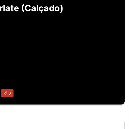
rlate (Calçado)
👎
0