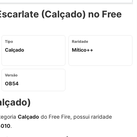
scarlate (Calçado) no Free
Tipo
Raridade
Calçado
Mítico++
Versão
OB54
alçado)
tegoria
Calçado
do Free Fire, possui raridade
4010
.