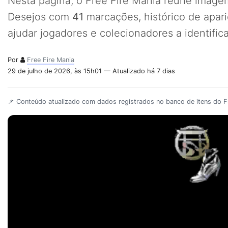
Nesta página, o Free Fire Mania reúne imagem
Desejos com
41
marcações, histórico de apar
ajudar jogadores e colecionadores a identifi
Por
Free Fire Mania
29 de julho de 2026, às 15h01 — Atualizado há 7 dias
📌 Conteúdo atualizado com dados registrados no banco de itens do Fr