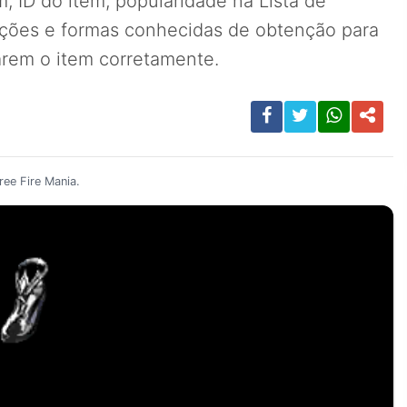
, ID do item, popularidade na Lista de
ições e formas conhecidas de obtenção para
carem o item corretamente.
ee Fire Mania.