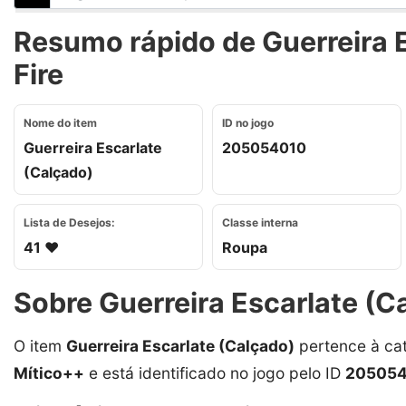
Resumo rápido de Guerreira E
Fire
Nome do item
ID no jogo
Guerreira Escarlate
205054010
(Calçado)
Lista de Desejos:
Classe interna
41 ❤️
Roupa
Sobre Guerreira Escarlate (C
O item
Guerreira Escarlate (Calçado)
pertence à ca
Mítico++
e está identificado no jogo pelo ID
20505