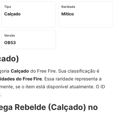
Tipo
Raridade
Calçado
Mítico
Versão
OB53
çado)
goria
Calçado
do Free Fire. Sua classificação é
ridades do Free Fire
. Essa raridade representa a
amente, se o item está disponível atualmente. O ID
7
.
ega Rebelde (Calçado) no