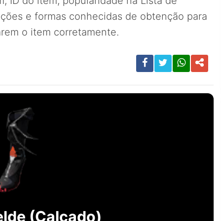
, ID do item, popularidade na Lista de
ições e formas conhecidas de obtenção para
carem o item corretamente.
lde (Calçado)