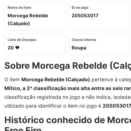
Nome do item
ID no jogo
Morcega Rebelde
205053017
(Calçado)
Lista de Desejos:
Classe interna
20 ❤️
Roupa
Sobre Morcega Rebelde (Cal
O item
Morcega Rebelde (Calçado)
pertence à cate
Mítico, a 2ª classificação mais alta entre as seis ra
classificação registrada no jogo e não indica, isolad
utilizado para identificar o item no jogo é
20505301
Histórico conhecido de Morc
Free Fire