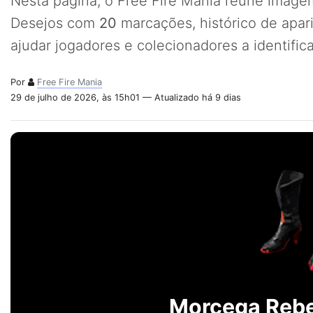
Nesta página, o Free Fire Mania reúne imagem
Desejos com
20
marcações, histórico de apar
ajudar jogadores e colecionadores a identifi
Por
Free Fire Mania
29 de julho de 2026, às 15h01 — Atualizado há 9 dias
Morcega Rebe