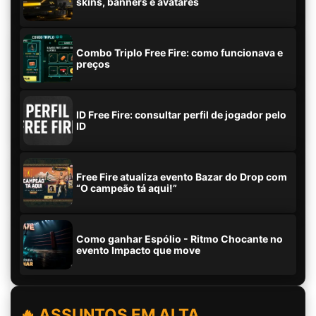
skins, banners e avatares
Combo Triplo Free Fire: como funcionava e
preços
ID Free Fire: consultar perfil de jogador pelo
ID
Free Fire atualiza evento Bazar do Drop com
“O campeão tá aqui!”
Como ganhar Espólio - Ritmo Chocante no
evento Impacto que move
🔥 ASSUNTOS EM ALTA