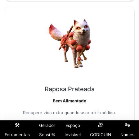
Raposa Prateada
Bem Alimentado
Recupere vida extra quando usar o kit médico.
Dica:
A Raposa Prateada é um pet estratégico no Free
🛠️
🎁
🔤
Gerador
Espaço
Fire, ideal para jogadores que prior...
Ferramentas
Sensi 🎯
Invisível
CODIGUIN
Nomes