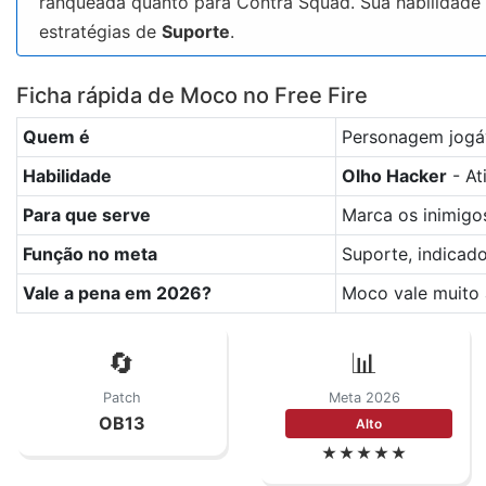
ranqueada quanto para Contra Squad. Sua habilidade
estratégias de
Suporte
.
Ficha rápida de Moco no Free Fire
Quem é
Personagem jogáv
Habilidade
Olho Hacker
- At
Para que serve
Marca os inimigo
Função no meta
Suporte, indicad
Vale a pena em 2026?
Moco vale muito 
🔄
📊
Patch
Meta 2026
OB13
Alto
★★★★★