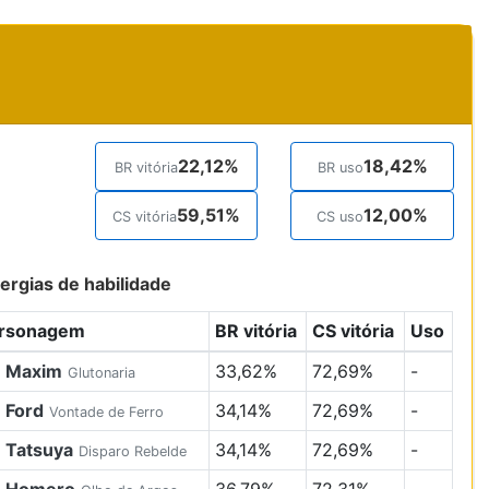
22,12%
18,42%
BR vitória
BR uso
59,51%
12,00%
CS vitória
CS uso
ergias de habilidade
rsonagem
BR vitória
CS vitória
Uso
Maxim
33,62%
72,69%
-
Glutonaria
Ford
34,14%
72,69%
-
Vontade de Ferro
Tatsuya
34,14%
72,69%
-
Disparo Rebelde