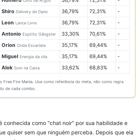
Homero
36,79%
72,31%
-
Olho de Argos
Shiro
36,79%
72,31%
-
Delivery de Dano
Leon
36,79%
72,31%
-
Lance Livre
Antonio
33,30%
70,61%
-
Espírito Gângster
Orion
35,17%
69,44%
-
Onda Escarlate
Miguel
35,17%
69,44%
-
Energia da vila
Alok
33,62%
68,83%
-
Som na Caixa
o Free Fire Mania. Use como referência do meta, não como regra
ado de cada combo.
 conhecida como "chat noir" por sua habilidade e
 que quiser sem que ninguém perceba. Depois que ela