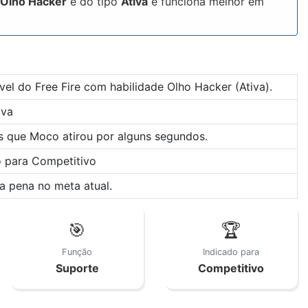
Olho Hacker
é do tipo
Ativa
e funciona melhor em
el do Free Fire com habilidade Olho Hacker (Ativa).
iva
s que Moco atirou por alguns segundos.
o para Competitivo
a pena no meta atual.
🎯
🏆
Função
Indicado para
Suporte
Competitivo