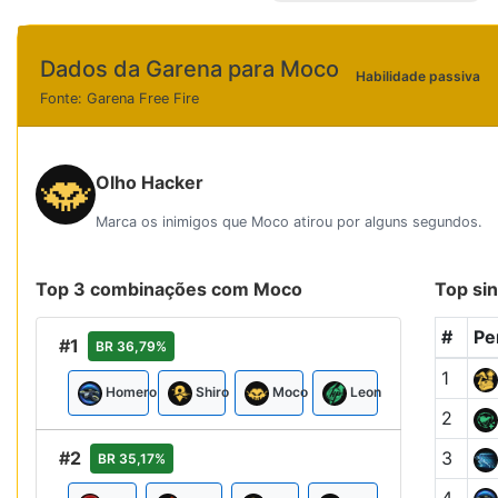
Dados da Garena para Moco
Habilidade passiva
Fonte: Garena Free Fire
Olho Hacker
Marca os inimigos que Moco atirou por alguns segundos.
Top 3 combinações com Moco
Top sin
#
Pe
#1
BR 36,79%
1
Homero
Shiro
Moco
Leon
2
#2
3
BR 35,17%