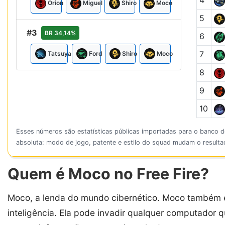
4
Orion
Miguel
Shiro
Moco
5
#3
BR 34,14%
6
7
Tatsuya
Ford
Shiro
Moco
8
9
10
Esses números são estatísticas públicas importadas para o banco d
absoluta: modo de jogo, patente e estilo do squad mudam o result
Quem é Moco no Free Fire?
Moco, a lenda do mundo cibernético. Moco também é
inteligência. Ela pode invadir qualquer computador