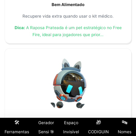
Bem Alimentado
Recupere vida extra quando usar o kit médico.
Dica:
A Raposa Prateada é um pet estratégico no Free
Fire, ideal para jogadores que prior...
🛠️
🎁
🔤
Gerador
Espaço
Robô
Ferramentas
Sensi 🎯
Invisível
CODIGUIN
Nomes