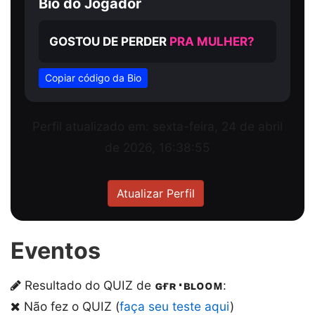
Bio do Jogador
GOSTOU DE PERDER
PRA MULHER?
Copiar código da Bio
Perfil atualizado em: sexta-feira, 24 de abril
de 2026, 16:38:55
Atualizar Perfil
Eventos
Resultado do QUIZ de
ɢғʀ･ʙʟᴏᴏᴍ
:
Não fez o QUIZ (
faça seu teste aqui
)