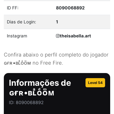
ID FF:
8090068892
Dias de Login:
1
Instagram
theisabella.art
Confira abaixo o perfil completo do jogador
ɢғʀ•ʙʟͣᴏͩᴏͫᴍ
no Free Fire.
Informações de
Level 54
ɢғʀ•ʙʟͣᴏͩᴏͫᴍ
ID: 8090068892