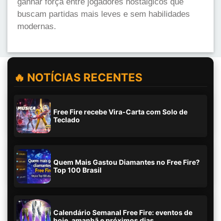
ganhar força entre jogadores nostálgicos que
buscam partidas mais leves e sem habilidades
modernas.
🔥 NOTÍCIAS RECENTES
Free Fire recebe Vira-Carta com Solo de
Teclado
Quem Mais Gastou Diamantes no Free Fire?
Top 100 Brasil
Calendário Semanal Free Fire: eventos de
hoje, amanhã e próximos dias