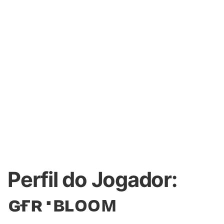
Perfil do Jogador:
ɢғʀ･ʙʟᴏᴏᴍ