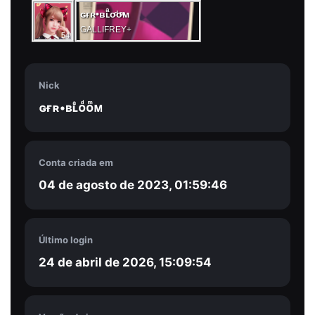
ɢғʀ•ʙʟͣᴏͩᴏͫᴍ
GALLIFREY+
54
Nick
ɢғʀ•ʙʟͣᴏͩᴏͫᴍ
Conta criada em
04 de agosto de 2023, 01:59:46
Último login
24 de abril de 2026, 15:09:54