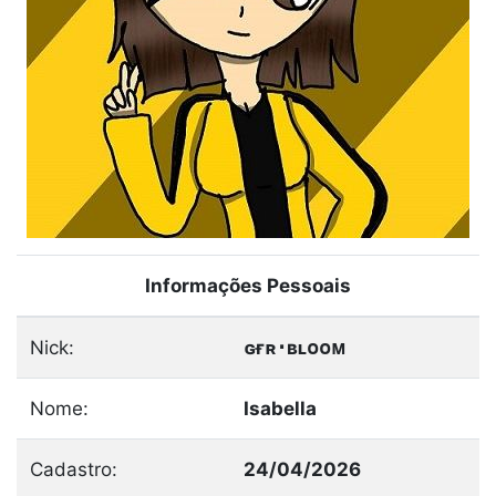
Informações Pessoais
Nick:
ɢғʀ･ʙʟᴏᴏᴍ
Nome:
Isabella
Cadastro:
24/04/2026