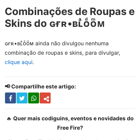
Combinações de Roupas e
Skins do ɢғʀ•ʙʟͣᴏͩᴏͫᴍ
ɢғʀ•ʙʟͣᴏͩᴏͫᴍ ainda não divulgou nenhuma
combinação de roupas e skins, para divulgar,
clique aqui
.
📢 Compartilhe este artigo:
🔥
Quer mais codiguins, eventos e novidades do
Free Fire?