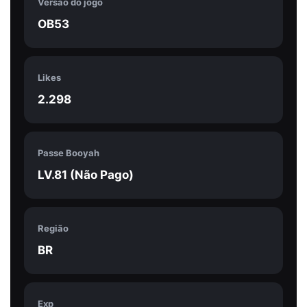
Versão do jogo
OB53
Likes
2.298
Passe Booyah
LV.81 (Não Pago)
Região
BR
Exp