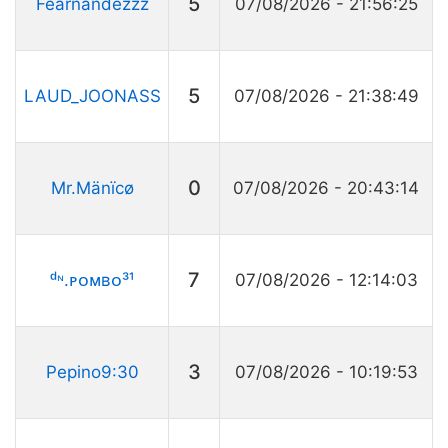
5
Fearnandezzz
07/08/2026 - 21:56:25
5
LAUD_JOONASS
07/08/2026 - 21:38:49
0
Mr.Mänïcø
07/08/2026 - 20:43:14
7
ᵈᶰ.ㅤᴘᴏᴍʙᴏ³¹
07/08/2026 - 12:14:03
3
Pepino9:30
07/08/2026 - 10:19:53