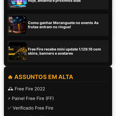
hoje, amanhã e próximos dias
Como ganhar Moranguete no evento As
frutas entram no ringue!
Free Fire recebe mini update 1.129.16 com
skins, banners e avatares
🔥 ASSUNTOS EM ALTA
🕰️ Free Fire 2022
⚡ Painel Free Fire (FF)
✅ Verificado Free Fire