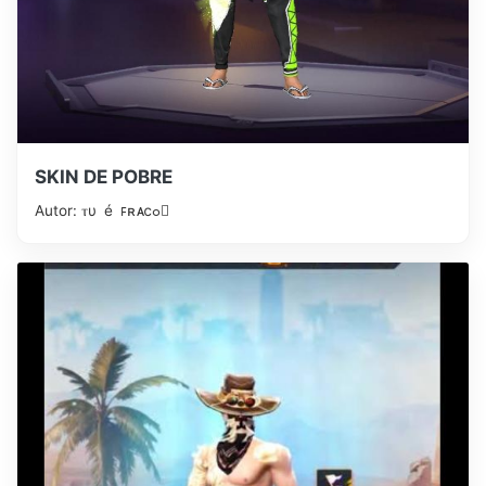
SKIN DE POBRE
Autor: ⲧυ é ꜰʀᴀⅽߋ