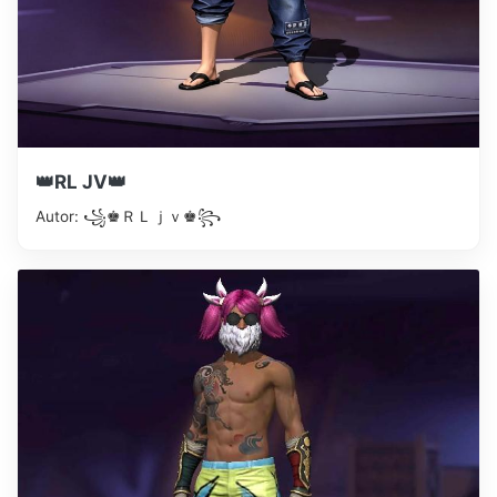
👑RL JV👑
Autor: ꧁♚ＲＬㅤｊｖ♚꧂