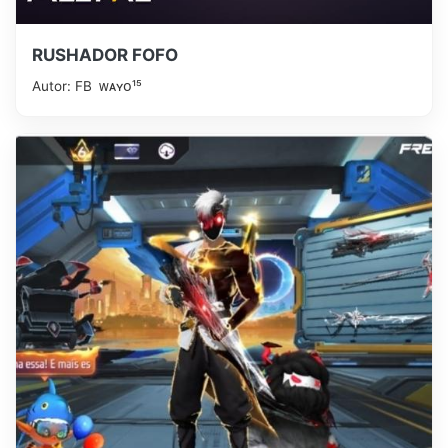
RUSHADOR FOFO
Autor: FB ᴡᴀʏᴏ¹⁵