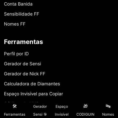
Conta Banida
Sensibilidade FF
Nomes FF
Ferramentas
Perfil por ID
Gerador de Sensi
Gerador de Nick FF
Calculadora de Diamantes
Espaço Invisível para Copiar
Códigos de HUD
🛠️
🎁
🔤
Gerador
Espaço
Comparador de Armas
Ferramentas
Sensi 🎯
Invisível
CODIGUIN
Nomes