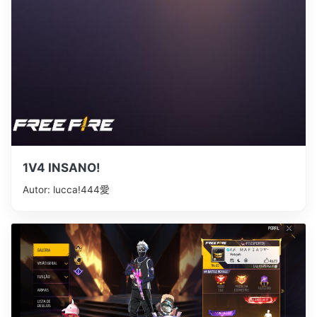
1V4 INSANO!
Autor: lucca!ㅤㅤ444愛