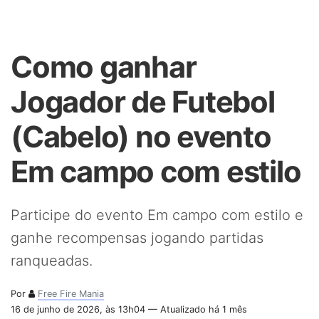
Como ganhar
Jogador de Futebol
(Cabelo) no evento
Em campo com estilo
Participe do evento Em campo com estilo e
ganhe recompensas jogando partidas
ranqueadas.
Por
Free Fire Mania
16 de junho de 2026, às 13h04 — Atualizado há 1 mês