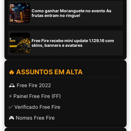
Como ganhar Moranguete no evento As
frutas entram no ringue!
Free Fire recebe mini update 1.129.16 com
skins, banners e avatares
🔥 ASSUNTOS EM ALTA
🕰️ Free Fire 2022
⚡ Painel Free Fire (FF)
✅ Verificado Free Fire
🎮 Nomes Free Fire