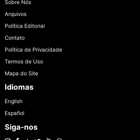
Sobre Nós
Arquivos
Política Editorial
Contato
Política de Privacidade
Termos de Uso
Mapa do Site
Idiomas
English
Español
Siga-nos