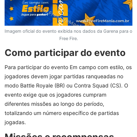
Imagem oficial do evento exibida nos dados da Garena para o
Free Fire.
Como participar do evento
Para participar do evento Em campo com estilo, os
jogadores devem jogar partidas ranqueadas no
modo Battle Royale (BR) ou Contra Squad (CS). O
evento exige que os jogadores cumpram
diferentes missões ao longo do período,
totalizando um número específico de partidas
jogadas.
Missões e recompensas