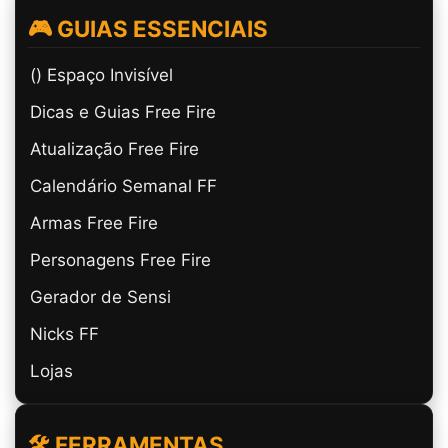
🎮 GUIAS ESSENCIAIS
(ㅤ) Espaço Invisível
Dicas e Guias Free Fire
Atualização Free Fire
Calendário Semanal FF
Armas Free Fire
Personagens Free Fire
Gerador de Sensi
Nicks FF
Lojas
🛠️ FERRAMENTAS