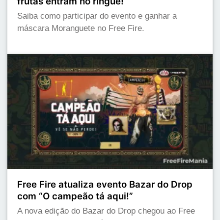
frutas entram no ringue!
Saiba como participar do evento e ganhar a
máscara Moranguete no Free Fire.
Free Fire atualiza evento Bazar do Drop
com “O campeão tá aqui!”
A nova edição do Bazar do Drop chegou ao Free