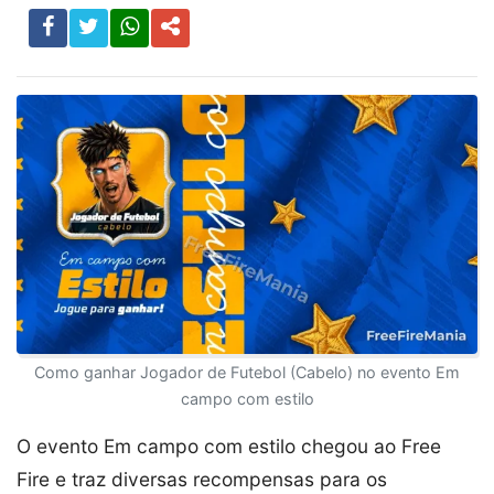
Como ganhar Jogador de Futebol (Cabelo) no evento Em
campo com estilo
O evento Em campo com estilo chegou ao Free
Fire e traz diversas recompensas para os