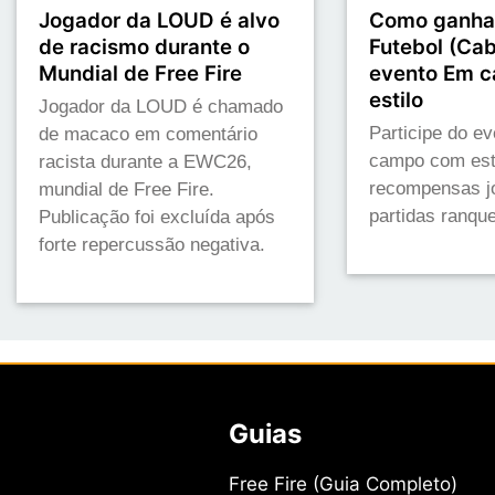
Jogador da LOUD é alvo
Como ganhar
de racismo durante o
Futebol (Cab
Mundial de Free Fire
evento Em 
estilo
Jogador da LOUD é chamado
Participe do e
de macaco em comentário
campo com esti
racista durante a EWC26,
recompensas j
mundial de Free Fire.
partidas ranqu
Publicação foi excluída após
forte repercussão negativa.
Guias
Free Fire (Guia Completo)