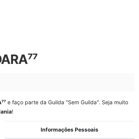
4DARA⁷⁷
⁷⁷
e faço parte da Guilda "Sem Guilda". Seja muito
Mania
!
Informações Pessoais