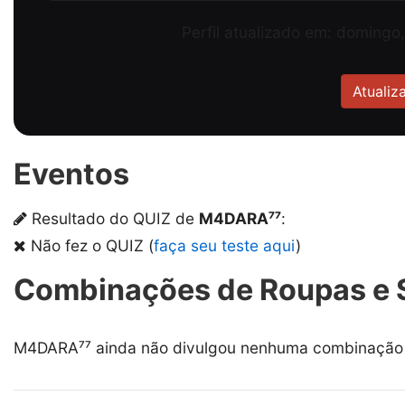
Perfil atualizado em: domingo
Atualiza
Eventos
Resultado do QUIZ de
ㅤM4DARA⁷⁷
:
Não fez o QUIZ (
faça seu teste aqui
)
Combinações de Roupas e 
ㅤM4DARA⁷⁷ ainda não divulgou nenhuma combinação d