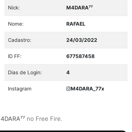
Nick:
ㅤM4DARA⁷⁷
Nome:
RAFAEL
Cadastro:
24/03/2022
ID FF:
677587458
Dias de Login:
4
Instagram
M4DARA_77x
M4DARA⁷⁷
no Free Fire.