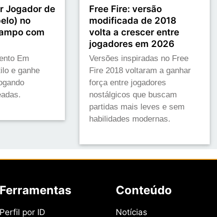
 Jogador de
Free Fire: versão
elo) no
modificada de 2018
campo com
volta a crescer entre
jogadores em 2026
vento Em
Versões inspiradas no Free
lo e ganhe
Fire 2018 voltaram a ganhar
ogando
força entre jogadores
eadas.
nostálgicos que buscam
partidas mais leves e sem
habilidades modernas.
Ferramentas
Conteúdo
Perfil por ID
Notícias