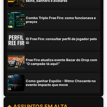
skins, banners e avatares
Combo Triplo Free Fire: como funcionava e
preços
ID Free Fire: consultar perfil de jogador pelo
ID
Free Fire atualiza evento Bazar do Drop com
“O campeão tá aqui!”
Como ganhar Espólio - Ritmo Chocante no
evento Impacto que move
🔥 ASSUNTOS EM ALTA