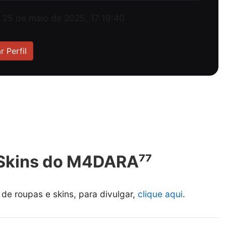
, 25 de maio de 2025, 17:19:40
r Perfil
Skins do ㅤM4DARA⁷⁷
e roupas e skins, para divulgar,
clique aqui
.