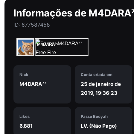
Informações de ㅤM4DARA⁷
ID: 677587458
ㅤM4DARA⁷⁷
69
Nick
Conta criada em
ㅤM4DARA⁷⁷
25 de janeiro de
2019, 19:36:23
Likes
Passe Booyah
6.881
LV. (Não Pago)