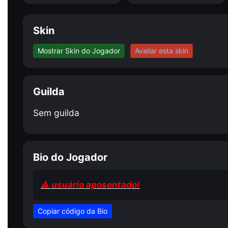
Skin
Mostrar Skin do Jogador
Avaliar esta skin
Guilda
Sem guilda
Bio do Jogador
⚠ usuário aposentado!
Copiar código da Bio