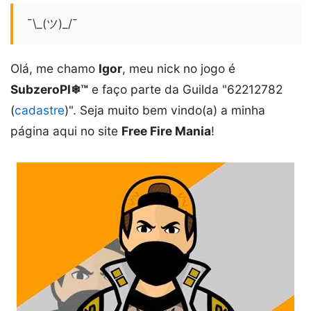
¯\_(ツ)_/¯
Olá, me chamo
Igor
, meu nick no jogo é
SubzeroPI❄™
e faço parte da Guilda "62212782
(
cadastre
)". Seja muito bem vindo(a) a minha
página aqui no site
Free Fire Mania
!