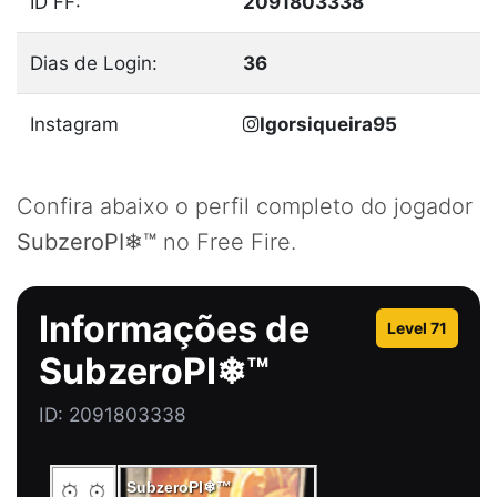
ID FF:
2091803338
Dias de Login:
36
Instagram
Igorsiqueira95
Confira abaixo o perfil completo do jogador
SubzeroPI❄™
no Free Fire.
Informações de
Level 71
SubzeroPI❄™
ID: 2091803338
SubzeroPI❄™