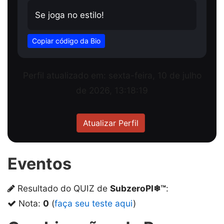
Se joga no estilo!
Copiar código da Bio
Perfil atualizado em: sexta-feira, 10 de julho
de 2026, 13:18:19
Atualizar Perfil
Eventos
Resultado do QUIZ de
SubzeroPI❄™
:
Nota:
0
(
faça seu teste aqui
)