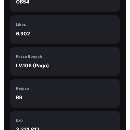
OB54
Likes
6.902
Passe Booyah
LV.106 (Pago)
Região
BR
Exp
3.314.812