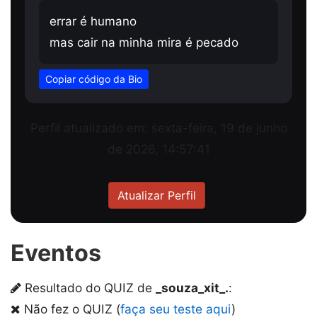
errar é humano
mas cair na minha mira é pecado
Copiar código da Bio
Perfil atualizado em: sexta-feira, 19 de junho
de 2026, 14:57:41
Atualizar Perfil
Eventos
Resultado do QUIZ de
_souza_xit_.
:
Não fez o QUIZ (
faça seu teste aqui
)