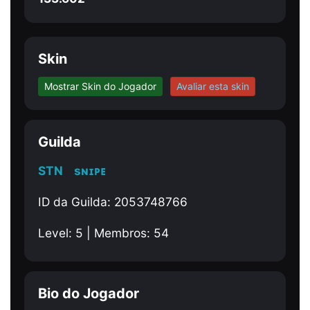
Skin
Mostrar Skin do Jogador
Avaliar esta skin
Guilda
STNﾠsɴɪᴘᴇ
ID da Guilda: 2053748766
Level: 5 | Membros: 54
Bio do Jogador