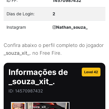
ID FF:
14570987432
Dias de Login:
2
Instagram
Nathan_souza_
Confira abaixo o perfil completo do jogador
_souza_xit_.
no Free Fire.
Informações de
Level 42
_souza_xit_.
ID: 14570987432
_souza_xit_.