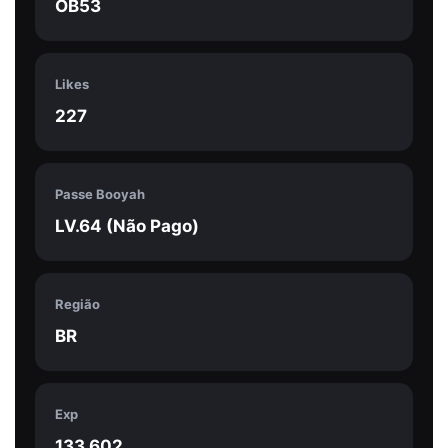
OB53
Likes
227
Passe Booyah
LV.64 (Não Pago)
Região
BR
Exp
133.602