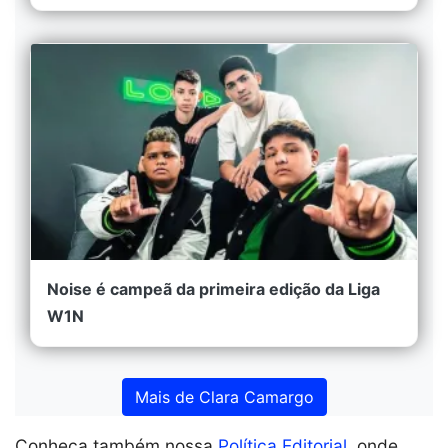
Noise é campeã da primeira edição da Liga
W1N
Mais de Clara Camargo
Conheça também nossa
Política Editorial
, onde