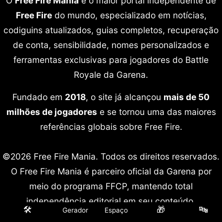
O
Free Fire Mania
é o maior portal independente de
Free Fire
do mundo, especializado em notícias,
codiguins atualizados, guias completos, recuperação
de conta, sensibilidade, nomes personalizados e
ferramentas exclusivas para jogadores do Battle
Royale da Garena.
Fundado em
2018
, o site já alcançou
mais de 50
milhões de jogadores
e se tornou uma das maiores
referências globais sobre Free Fire.
©2026 Free Fire Mania. Todos os direitos reservados.
O Free Fire Mania é parceiro oficial da Garena por
meio do programa FFCP, mantendo total
independência editorial em seu conteúdo.
🛠️
🎁
🔤
Gerador
Espaço
Free Fire é marca registrada da Garena International.