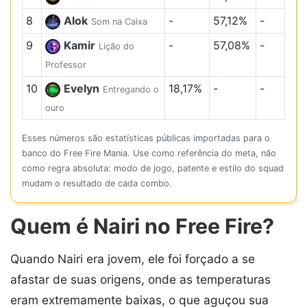
8
Alok
-
57,12%
-
Som na Caixa
9
Kamir
-
57,08%
-
Lição do
Professor
10
Evelyn
18,17%
-
-
Entregando o
ouro
Esses números são estatísticas públicas importadas para o
banco do Free Fire Mania. Use como referência do meta, não
como regra absoluta: modo de jogo, patente e estilo do squad
mudam o resultado de cada combo.
Quem é Nairi no Free Fire?
Quando Nairi era jovem, ele foi forçado a se
afastar de suas origens, onde as temperaturas
eram extremamente baixas, o que aguçou sua