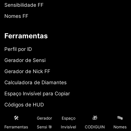
Sensibilidade FF
Nomes FF
Ferramentas
Perfil por ID
Gerador de Sensi
Gerador de Nick FF
Calculadora de Diamantes
Espaço Invisível para Copiar
Códigos de HUD
Comparador de Armas
🛠️
🎁
🔤
Gerador
Espaço
Patentes Free Fire
Ferramentas
Sensi 🎯
Invisível
CODIGUIN
Nomes