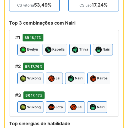
53,49%
17,24%
CS vitória
CS uso
Top 3 combinações com Nairi
#1
BR 18,17%
Evelyn
Kapella
Thiva
Nairi
#2
BR 17,76%
Wukong
Jai
Nairi
Kairos
#3
BR 17,47%
Wukong
Jota
Jai
Nairi
Top sinergias de habilidade