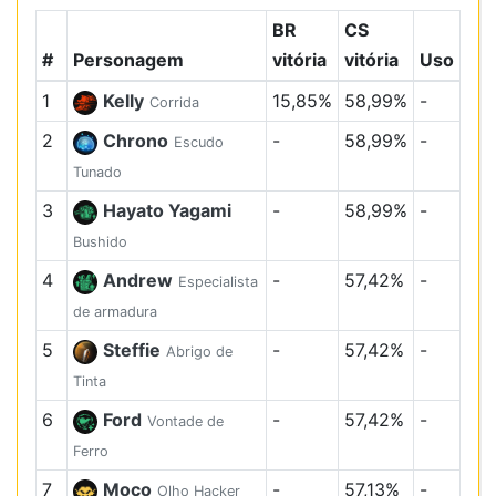
BR
CS
#
Personagem
vitória
vitória
Uso
1
Kelly
15,85%
58,99%
-
Corrida
2
Chrono
-
58,99%
-
Escudo
Tunado
3
Hayato Yagami
-
58,99%
-
Bushido
4
Andrew
-
57,42%
-
Especialista
de armadura
5
Steffie
-
57,42%
-
Abrigo de
Tinta
6
Ford
-
57,42%
-
Vontade de
Ferro
7
Moco
-
57,13%
-
Olho Hacker