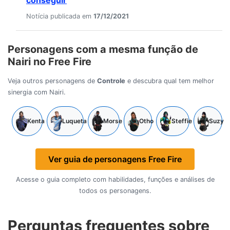
conseguir
Notícia publicada em
17/12/2021
Personagens com a mesma função de
Nairi no Free Fire
Veja outros personagens de
Controle
e descubra qual tem melhor
sinergia com Nairi.
Kenta
Luqueta
Morse
Otho
Steffie
Suzy
Ver guia de personagens Free Fire
Acesse o guia completo com habilidades, funções e análises de
todos os personagens.
Perguntas frequentes sobre