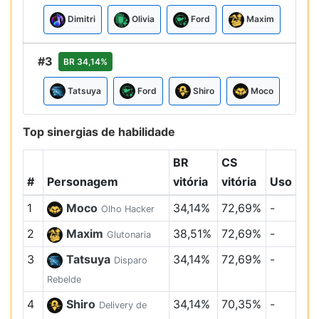
Dimitri
Olivia
Ford
Maxim
#3
BR 34,14%
Tatsuya
Ford
Shiro
Moco
Top sinergias de habilidade
BR
CS
#
Personagem
vitória
vitória
Uso
1
Moco
34,14%
72,69%
-
Olho Hacker
2
Maxim
38,51%
72,69%
-
Glutonaria
3
Tatsuya
34,14%
72,69%
-
Disparo
Rebelde
4
Shiro
34,14%
70,35%
-
Delivery de