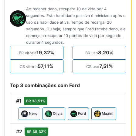
Ao receber dano, recupera 10 de vida por 4
segundos. Esta habilidade passiva é reiniciada após o
uso da habilidade ativa. Tempo de recarga: 20
segundos. Ou seja, sempre que Ford recebe dano, ele
começa a recuperar 10 pontos de vida por segundo,
durante 4 segundos.
19,32%
8,20%
BR vitória
BR uso
57,11%
7,51%
CS vitória
CS uso
Top 3 combinações com Ford
#1
BR 38,51%
Nero
Olivia
Ford
Maxim
#2
BR 38,32%