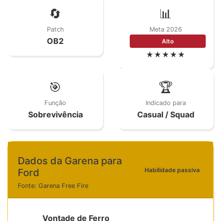
🔄
📊
Patch
Meta 2026
OB2
Alto
★★★★★
🎯
🏆
Função
Indicado para
Sobrevivência
Casual / Squad
Dados da Garena para
Habilidade passiva
Ford
Fonte: Garena Free Fire
Vontade de Ferro