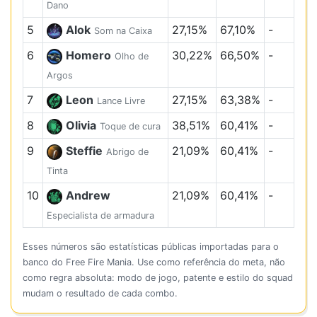
Dano
5
Alok
27,15%
67,10%
-
Som na Caixa
6
Homero
30,22%
66,50%
-
Olho de
Argos
7
Leon
27,15%
63,38%
-
Lance Livre
8
Olivia
38,51%
60,41%
-
Toque de cura
9
Steffie
21,09%
60,41%
-
Abrigo de
Tinta
10
Andrew
21,09%
60,41%
-
Especialista de armadura
Esses números são estatísticas públicas importadas para o
banco do Free Fire Mania. Use como referência do meta, não
como regra absoluta: modo de jogo, patente e estilo do squad
mudam o resultado de cada combo.