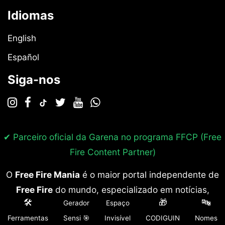
Idiomas
English
Español
Siga-nos
✔ Parceiro oficial da Garena no programa
FFCP (Free
Fire Content Partner)
O
Free Fire Mania
é o maior portal independente de
Free Fire
do mundo, especializado em notícias,
🛠️
🎁
🔤
Gerador
Espaço
codiguins atualizados, guias completos, recuperação
Ferramentas
Sensi 🎯
Invisível
CODIGUIN
Nomes
de conta, sensibilidade, nomes personalizados e