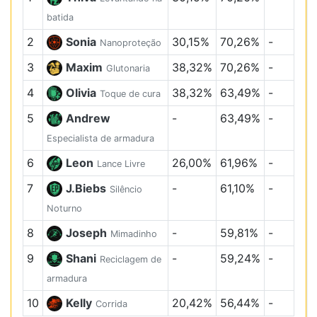
batida
2
Sonia
30,15%
70,26%
-
Nanoproteção
3
Maxim
38,32%
70,26%
-
Glutonaria
4
Olivia
38,32%
63,49%
-
Toque de cura
5
Andrew
-
63,49%
-
Especialista de armadura
6
Leon
26,00%
61,96%
-
Lance Livre
7
J.Biebs
-
61,10%
-
Silêncio
Noturno
8
Joseph
-
59,81%
-
Mimadinho
9
Shani
-
59,24%
-
Reciclagem de
armadura
10
Kelly
20,42%
56,44%
-
Corrida