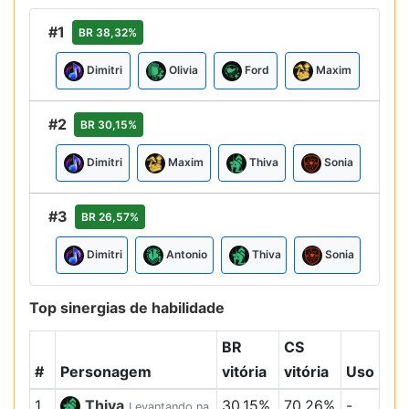
#1
BR 38,32%
Dimitri
Olivia
Ford
Maxim
#2
BR 30,15%
Dimitri
Maxim
Thiva
Sonia
#3
BR 26,57%
Dimitri
Antonio
Thiva
Sonia
Top sinergias de habilidade
BR
CS
#
Personagem
vitória
vitória
Uso
1
Thiva
30,15%
70,26%
-
Levantando na