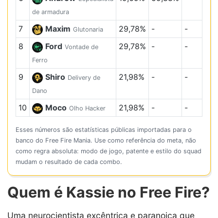
de armadura
7
Maxim
29,78%
-
-
Glutonaria
8
Ford
29,78%
-
-
Vontade de
Ferro
9
Shiro
21,98%
-
-
Delivery de
Dano
10
Moco
21,98%
-
-
Olho Hacker
Esses números são estatísticas públicas importadas para o
banco do Free Fire Mania. Use como referência do meta, não
como regra absoluta: modo de jogo, patente e estilo do squad
mudam o resultado de cada combo.
Quem é Kassie no Free Fire?
Uma neurocientista excêntrica e paranoica que