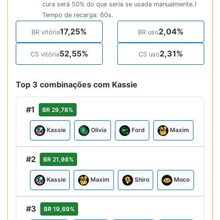
cura será 50% do que seria se usada manualmente.)
Tempo de recarga: 60s.
17,25%
2,04%
BR vitória
BR uso
52,55%
2,31%
CS vitória
CS uso
Top 3 combinações com Kassie
#1
BR 29,78%
Kassie
Olivia
Ford
Maxim
#2
BR 21,98%
Kassie
Maxim
Shiro
Moco
#3
BR 19,69%