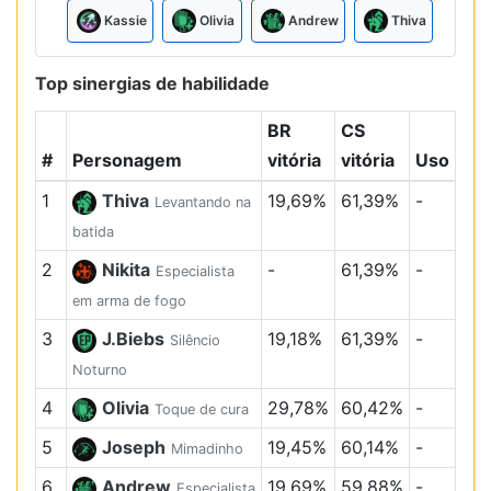
Kassie
Olivia
Andrew
Thiva
Top sinergias de habilidade
BR
CS
#
Personagem
vitória
vitória
Uso
1
Thiva
19,69%
61,39%
-
Levantando na
batida
2
Nikita
-
61,39%
-
Especialista
em arma de fogo
3
J.Biebs
19,18%
61,39%
-
Silêncio
Noturno
4
Olivia
29,78%
60,42%
-
Toque de cura
5
Joseph
19,45%
60,14%
-
Mimadinho
6
Andrew
19,69%
59,88%
-
Especialista