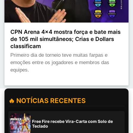
CPN Arena 4x4 mostra força e bate mais
de 105 mil simultâneos; Crias e Dollars
classificam
Primeiro dia de torneio teve muitas farpas e
emoções entre os jogadores e membros das
equipes.
🔥 NOTÍCIAS RECENTES
Free Fire recebe Vira-Carta com Solo de
Teclado