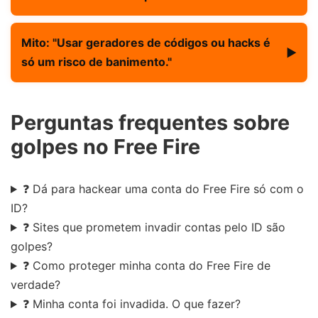
É equivalente ao número do seu perfil público.
Verdade:
Os servidores da Garena têm autenticação
Mito: "Usar geradores de códigos ou hacks é
▶
própria e não podem ser acessados por ferramentas
só um risco de banimento."
externas. Sites que afirmam isso são golpes.
Verdade:
Além do banimento, muitos desses
Perguntas frequentes sobre
aplicativos contêm malware que rouba dados
pessoais, senhas e acesso a contas bancárias.
golpes no Free Fire
❓ Dá para hackear uma conta do Free Fire só com o
ID?
❓ Sites que prometem invadir contas pelo ID são
golpes?
❓ Como proteger minha conta do Free Fire de
verdade?
❓ Minha conta foi invadida. O que fazer?