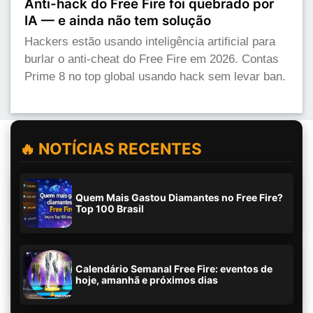
Anti-hack do Free Fire foi quebrado por
IA — e ainda não tem solução
Hackers estão usando inteligência artificial para
burlar o anti-cheat do Free Fire em 2026. Contas
Prime 8 no top global usando hack sem levar ban.
🔥 NOTÍCIAS RECENTES
Quem Mais Gastou Diamantes no Free Fire?
Top 100 Brasil
Calendário Semanal Free Fire: eventos de
hoje, amanhã e próximos dias