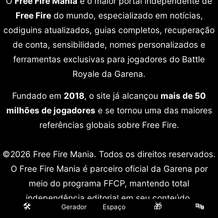
O
Free Fire Mania
é o maior portal independente de
Free Fire
do mundo, especializado em notícias,
codiguins atualizados, guias completos, recuperação
de conta, sensibilidade, nomes personalizados e
ferramentas exclusivas para jogadores do Battle
Royale da Garena.
Fundado em
2018
, o site já alcançou
mais de 50
milhões de jogadores
e se tornou uma das maiores
referências globais sobre Free Fire.
©2026 Free Fire Mania. Todos os direitos reservados.
O Free Fire Mania é parceiro oficial da Garena por
meio do programa FFCP, mantendo total
independência editorial em seu conteúdo.
🛠️
🎁
🔤
Gerador
Espaço
Free Fire é marca registrada da Garena International.