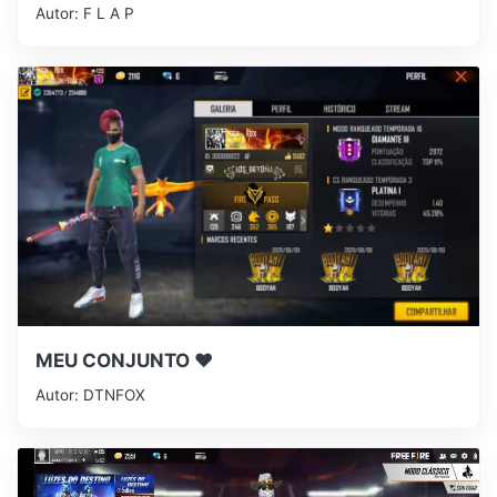
Autor: F L A P
MEU CONJUNTO ❤
Autor: DTNㅤFOX