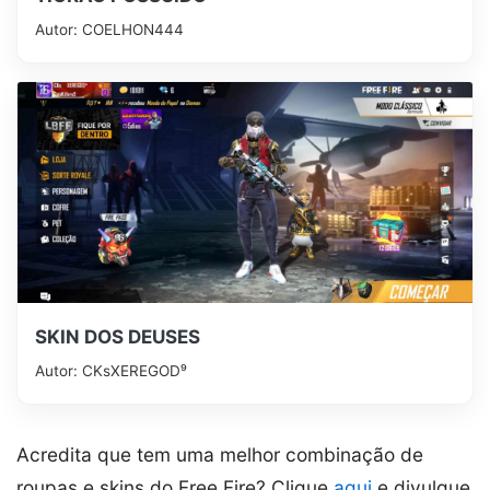
Autor: COELHON444
SKIN DOS DEUSES
Autor: CKsㅤXEREGOD⁹
Acredita que tem uma melhor combinação de
roupas e skins do Free Fire? Clique
aqui
e divulgue