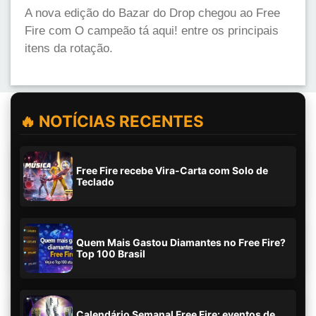
A nova edição do Bazar do Drop chegou ao Free
Fire com O campeão tá aqui! entre os principais
itens da rotação.
🔥 NOTÍCIAS RECENTES
Free Fire recebe Vira-Carta com Solo de
Teclado
Quem Mais Gastou Diamantes no Free Fire?
Top 100 Brasil
Calendário Semanal Free Fire: eventos de