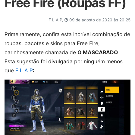
Free Fire (Roupas FF)
F L A P,
09 de agosto de 2020 às 20:25
Primeiramente, confira esta incrível combinação de
roupas, pacotes e skins para Free Fire,
carinhosamente chamada de
O MASCARADO
.
Esta sugestão foi divulgada por ninguém menos
que
F L A P
: