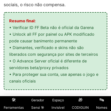
sociais, o risco não compensa.
Resumo final:
• Verificar ID FF Beta não é oficial da Garena
• Unlock all FF por painel ou APK modificado
pode causar banimento permanente
• Diamantes, verificado e skins não são
liberados com segurança por sites de terceiros
• O Advance Server oficial é diferente de
servidores beta/proxy privados
• Para proteger sua conta, use apenas o jogo e
canais oficiais
🛠️
🎁
🔤
Gerador
Espaço
📢 Compartilhe este artigo:
Ferramentas
Sensi 🎯
Invisível
CODIGUIN
Nomes