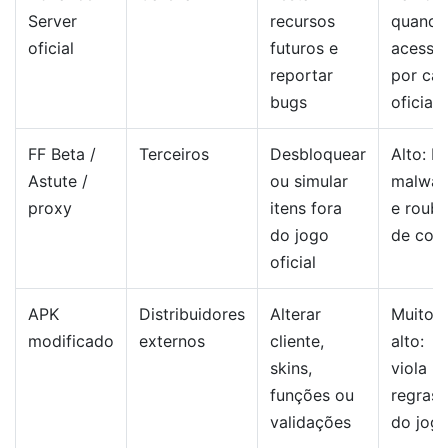
Server
recursos
quando
oficial
futuros e
acessa
reportar
por can
bugs
oficial
FF Beta /
Terceiros
Desbloquear
Alto: b
Astute /
ou simular
malwar
proxy
itens fora
e roub
do jogo
de con
oficial
APK
Distribuidores
Alterar
Muito
modificado
externos
cliente,
alto:
skins,
viola
funções ou
regras
validações
do jog