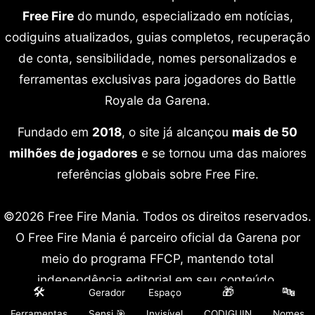
Free Fire
do mundo, especializado em notícias,
codiguins atualizados, guias completos, recuperação
de conta, sensibilidade, nomes personalizados e
ferramentas exclusivas para jogadores do Battle
Royale da Garena.
Fundado em
2018
, o site já alcançou
mais de 50
milhões de jogadores
e se tornou uma das maiores
referências globais sobre Free Fire.
©2026 Free Fire Mania. Todos os direitos reservados.
O Free Fire Mania é parceiro oficial da Garena por
meio do programa FFCP, mantendo total
independência editorial em seu conteúdo.
🛠️
🎁
🔤
Gerador
Espaço
Free Fire é marca registrada da Garena International.
Ferramentas
Sensi 🎯
Invisível
CODIGUIN
Nomes