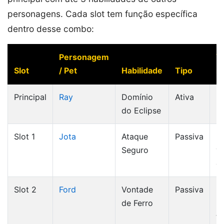
personagens. Cada slot tem função específica
dentro desse combo:
Personagem
V
Slot
/ Pet
Habilidade
Tipo
r
Principal
Ray
Domínio
Ativa
+3
do Eclipse
m
Slot 1
Jota
Ataque
Passiva
+
Seguro
vi
d
Slot 2
Ford
Vontade
Passiva
+
de Ferro
p
t