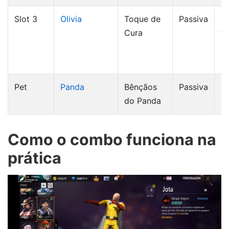
Slot 3
Olivia
Toque de
Passiva
+
Cura
t
ef
c
Pet
Panda
Bênçãos
Passiva
+1
do Panda
Como o combo funciona na
prática