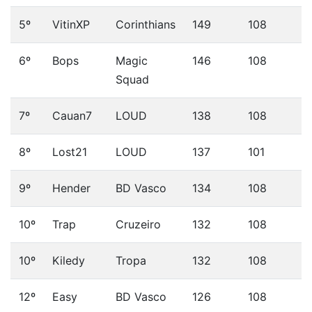
5º
VitinXP
Corinthians
149
108
6º
Bops
Magic
146
108
Squad
7º
Cauan7
LOUD
138
108
8º
Lost21
LOUD
137
101
9º
Hender
BD Vasco
134
108
10º
Trap
Cruzeiro
132
108
10º
Kiledy
Tropa
132
108
12º
Easy
BD Vasco
126
108
1