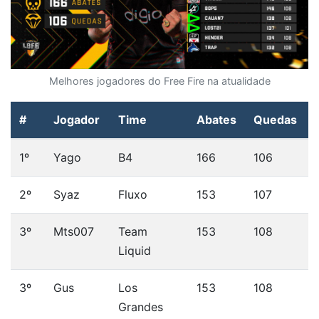
Melhores jogadores do Free Fire na atualidade
#
Jogador
Time
Abates
Quedas
1º
Yago
B4
166
106
2º
Syaz
Fluxo
153
107
3º
Mts007
Team
153
108
Liquid
3º
Gus
Los
153
108
Grandes