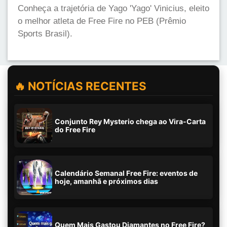
Conheça a trajetória de Yago 'Yago' Vinicius, eleito
o melhor atleta de Free Fire no PEB (Prêmio
Sports Brasil).
🔥 NOTÍCIAS RECENTES
Conjunto Rey Mysterio chega ao Vira-Carta
do Free Fire
Calendário Semanal Free Fire: eventos de
hoje, amanhã e próximos dias
Quem Mais Gastou Diamantes no Free Fire?