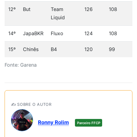
12º
But
Team
126
108
1
Liquid
14º
JapaBKR
Fluxo
124
108
1
15º
Chinês
B4
120
99
1
Fonte: Garena
✍️ SOBRE O AUTOR
Ronny Rolim
Parceiro FFCP