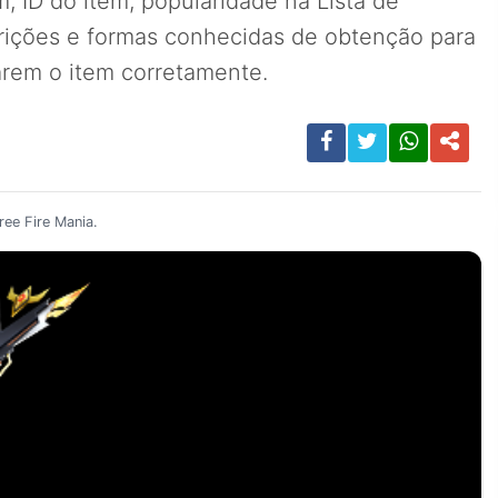
, ID do item, popularidade na Lista de
rições e formas conhecidas de obtenção para
carem o item corretamente.
ee Fire Mania.