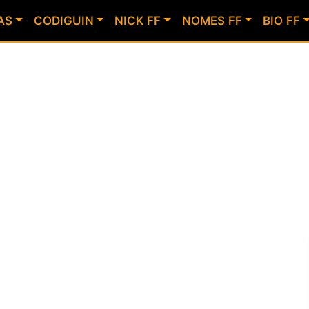
AS
CODIGUIN
NICK FF
NOMES FF
BIO FF