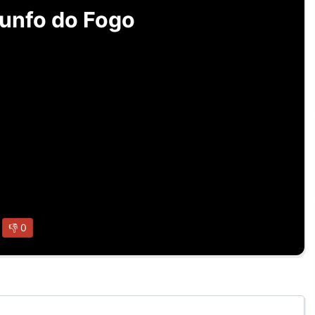
iunfo do Fogo
👎
0