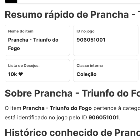
Resumo rápido de Prancha - T
Nome do item
ID no jogo
Prancha - Triunfo do
906051001
Fogo
Lista de Desejos:
Classe interna
10k ❤️
Coleção
Sobre Prancha - Triunfo do F
O item
Prancha - Triunfo do Fogo
pertence à catego
está identificado no jogo pelo ID
906051001
.
Histórico conhecido de Pranc