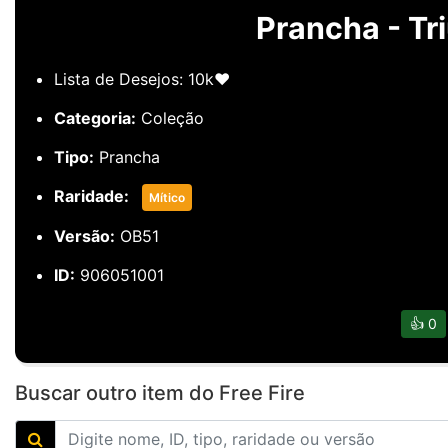
Prancha - Tr
Lista de Desejos: 10k❤️
Categoria:
Coleção
Tipo:
Prancha
Raridade:
Mítico
Versão:
OB51
ID:
906051001
👍
0
Buscar outro item do Free Fire