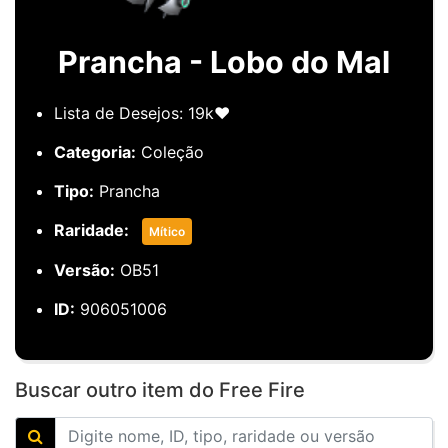
Prancha - Lobo do Mal
Lista de Desejos: 19k❤️
Categoria:
Coleção
Tipo:
Prancha
Raridade:
Mítico
Versão:
OB51
ID:
906051006
Buscar outro item do Free Fire