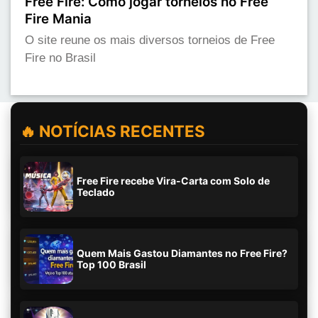
Free Fire: Como jogar torneios no Free
Fire Mania
O site reune os mais diversos torneios de Free
Fire no Brasil
🔥 NOTÍCIAS RECENTES
Free Fire recebe Vira-Carta com Solo de
Teclado
Quem Mais Gastou Diamantes no Free Fire?
Top 100 Brasil