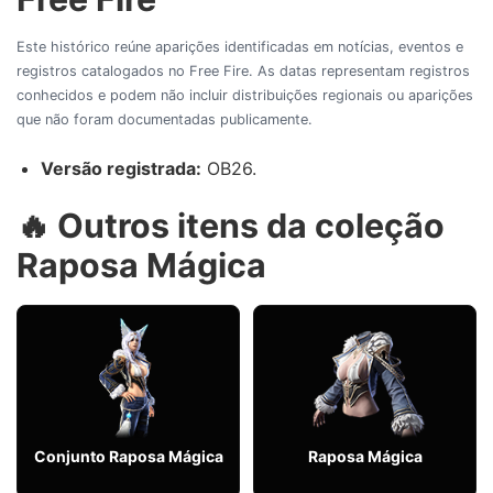
Este histórico reúne aparições identificadas em notícias, eventos e
registros catalogados no Free Fire. As datas representam registros
conhecidos e podem não incluir distribuições regionais ou aparições
que não foram documentadas publicamente.
Versão registrada:
OB26.
🔥 Outros itens da coleção
Raposa Mágica
Conjunto Raposa Mágica
Raposa Mágica