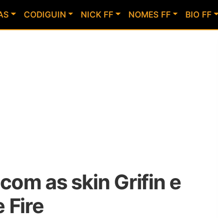
AS
CODIGUIN
NICK FF
NOMES FF
BIO FF
om as skin Grifin e
 Fire