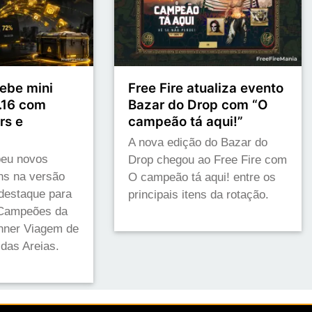
cebe mini
Free Fire atualiza evento
.16 com
Bazar do Drop com “O
rs e
campeão tá aqui!”
A nova edição do Bazar do
beu novos
Drop chegou ao Free Fire com
ens na versão
O campeão tá aqui! entre os
destaque para
principais itens da rotação.
Campeões da
ner Viagem de
 das Areias.