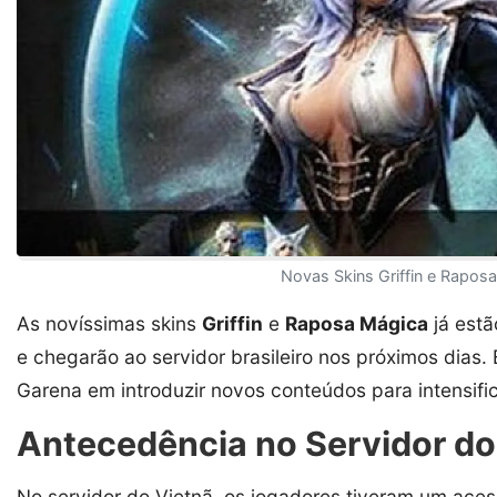
Novas Skins Griffin e Rapos
As novíssimas skins
Griffin
e
Raposa Mágica
já estã
e chegarão ao servidor brasileiro nos próximos dias.
Garena em introduzir novos conteúdos para intensific
Antecedência no Servidor do
No servidor do Vietnã, os jogadores tiveram um aces