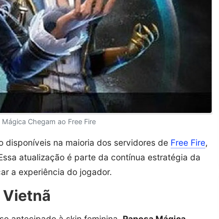
a Mágica Chegam ao Free Fire
o disponíveis na maioria dos servidores de
Free Fire
,
 Essa atualização é parte da contínua estratégia da
ar a experiência do jogador.
 Vietnã
so antecipado à skin feminina,
Raposa Mágica
,