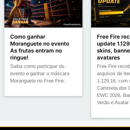
Como ganhar
Free Fire re
Moranguete no evento
update 1.129
As frutas entram no
skins, banne
ringue!
avatares
Saiba como participar do
Free Fire rece
evento e ganhar a máscara
arquivos de it
Moranguete no Free Fire.
1.129.16, com 
Camiseta dos 
EWC 2026, Ban
Verão e Avatar