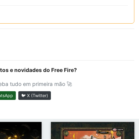
tos e novidades do Free Fire?
ceba tudo em primeira mão 🚀
atsApp
🐦 X (Twitter)